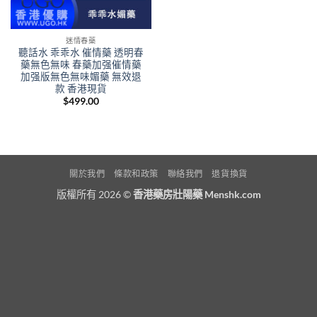
迷情春藥
聽話水 乖乖水 催情藥 透明春
藥無色無味 春藥加强催情藥
加强版無色無味媚藥 無效退
款 香港現貨
$
499.00
關於我們
條款和政策
聯絡我們
退貨換貨
版權所有 2026 ©
香港藥房壯陽藥 Menshk.com