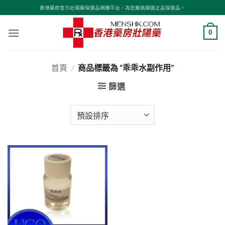
Skip
香港藥房官方壯陽藥保健品網購平台，為您嚴挑細選正品保健品。
to
content
0
首頁
/
商品標籤為 “乖乖水副作用”
篩選