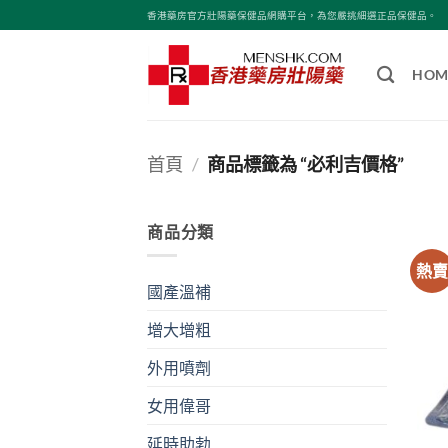
Skip
香港藥房官方壯陽藥保健品網購平台，為您嚴挑細選正品保健品。
to
content
HOM
首頁
/
商品標籤為 “必利吉價格”
商品分類
熱
國產溫補
增大增粗
外用噴劑
女用偉哥
延時助勃
+