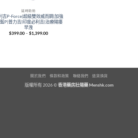
延時助勃
利吉P-Force|超級雙效威而鋼|加強
|藍P|普力吉|印度必利吉|治療陽痿
早洩
Price
$
399.00
–
$
1,399.00
range:
$399.00
through
$1,399.00
關於我們
條款和政策
聯絡我們
退貨換貨
版權所有 2026 ©
香港藥房壯陽藥 Menshk.com