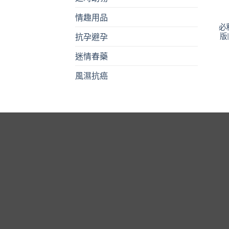
情趣用品
必
版
抗孕避孕
迷情春藥
風濕抗癌