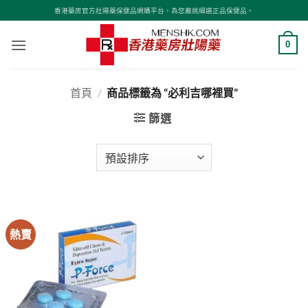
Skip
香港藥房官方壯陽藥保健品網購平台，為您嚴挑細選正品保健品。
to
content
0
首頁
/
商品標籤為 “必利吉哪裡買”
篩選
熱賣