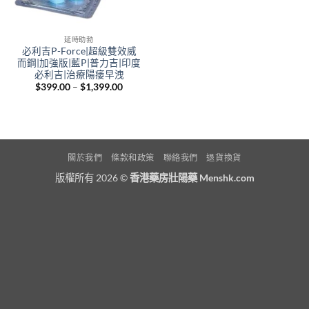
延時助勃
必利吉P-Force|超級雙效威
而鋼|加強版|藍P|普力吉|印度
必利吉|治療陽痿早洩
Price
$
399.00
–
$
1,399.00
range:
$399.00
through
$1,399.00
關於我們
條款和政策
聯絡我們
退貨換貨
版權所有 2026 ©
香港藥房壯陽藥 Menshk.com