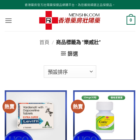
Skip
香港藥房官方壯陽藥保健品網購平台，為您嚴挑細選正品保健品。
to
content
0
首頁
/
商品標籤為 “樂威壯”
篩選
熱賣
熱賣