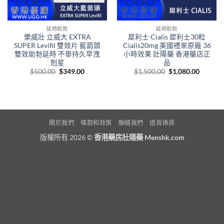
延時助勃
延時助勃
樂威壯 立威大 EXTRA
犀利士 Cialis 犀利士30粒
SUPER Levifil 雙效片 藍箭頭
Cialis20mg 美國禮來原廠 36
雙效助勃延時 不舉持久早洩
小時效果 壯陽藥 香港藥店正
剋星
品
Original
Current
Original
Curren
$
500.00
$
349.00
$
1,500.00
$
1,080.00
price
price
price
price
was:
is:
was:
is:
$500.00.
$349.00.
$1,500.00.
$1,080.
關於我們
條款和政策
聯絡我們
退貨換貨
版權所有 2026 ©
香港藥房壯陽藥 Menshk.com