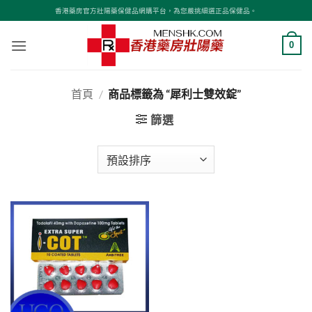
Skip
香港藥房官方壯陽藥保健品網購平台，為您嚴挑細選正品保健品。
to
content
0
首頁
/
商品標籤為 “犀利士雙效錠”
篩選