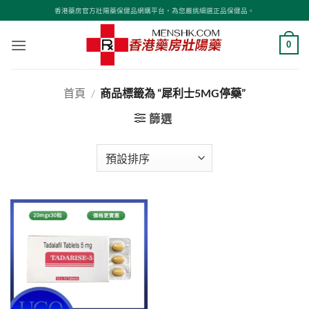
Skip
香港藥房官方壯陽藥保健品網購平台，為您嚴挑細選正品保健品。
to
content
0
首頁
/
商品標籤為 “犀利士5MG停藥”
篩選