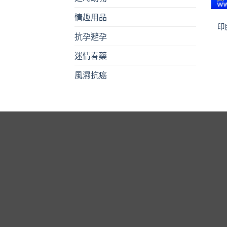
情趣用品
印
抗孕避孕
迷情春藥
風濕抗癌