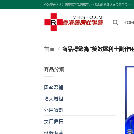
Skip
香港藥房官方壯陽藥保健品網購平台，為您嚴挑細選正品保健品。
to
content
HOM
首頁
/
商品標籤為 “雙效犀利士副作用
商品分類
國產溫補
增大增粗
外用噴劑
女用偉哥
延時助勃
+