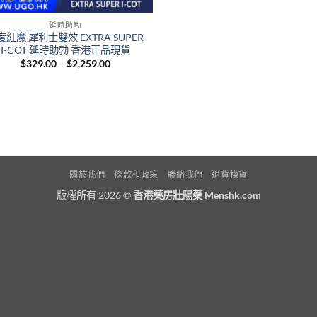
延時助勃
度紅魔 犀利士雙效 EXTRA SUPER
I-COT 延時助勃 香港正品現貨
Price
$
329.00
–
$
2,259.00
range:
$329.00
through
$2,259.00
關於我們
條款和政策
聯絡我們
退貨換貨
版權所有 2026 ©
香港藥房壯陽藥 Menshk.com