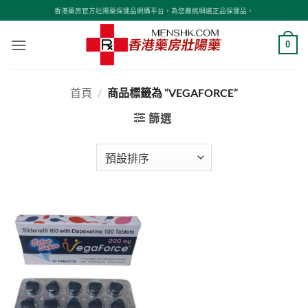
Skip
香港藥房官方壯陽藥保健品網購平台，為您嚴挑細選正品保健品。
to
content
0
首頁
/
商品標籤為 “VEGAFORCE”
篩選