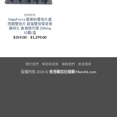
延時助勃
VegaForce 藍蝌蚪雙效片威
而鋼雙效片 超強雙效偉哥增
硬持久 香港總代理 200mg
10顆/盒
Price
$
359.00
–
$
1,299.00
range:
$359.00
through
$1,299.00
關於我們
條款和政策
聯絡我們
退貨換貨
版權所有 2026 ©
香港藥房壯陽藥 Menshk.com