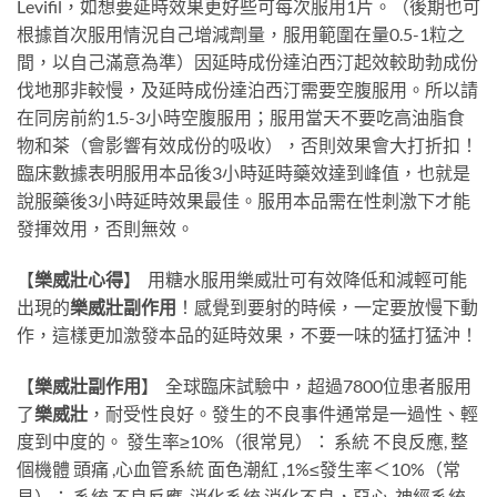
Levifil，如想要延時效果更好些可每次服用1片。（後期也可
根據首次服用情況自己增減劑量，服用範圍在量0.5-1粒之
間，以自己滿意為準）因延時成份達泊西汀起效較助勃成份
伐地那非較慢，及延時成份達泊西汀需要空腹服用。所以請
在同房前約1.5-3小時空腹服用；服用當天不要吃高油脂食
物和茶（會影響有效成份的吸收），否則效果會大打折扣！
臨床數據表明服用本品後3小時延時藥效達到峰值，也就是
說服藥後3小時延時效果最佳。服用本品需在性刺激下才能
發揮效用，否則無效。
【
樂威壯心得
】
用糖水服用樂威壯可有效降低和減輕可能
出現的
樂威壯副作用
！感覺到要射的時候，一定要放慢下動
作，這樣更加激發本品的延時效果，不要一味的猛打猛沖！
【
樂威壯副作用
】
全球臨床試驗中，超過7800位患者服用
了
樂威壯
，耐受性良好。發生的不良事件通常是一過性、輕
度到中度的。 發生率≥10%（很常見）： 系統 不良反應, 整
個機體 頭痛 ,心血管系統 面色潮紅 ,1%≤發生率＜10%（常
見）： 系統 不良反應, 消化系統 消化不良，惡心 ,神經系統