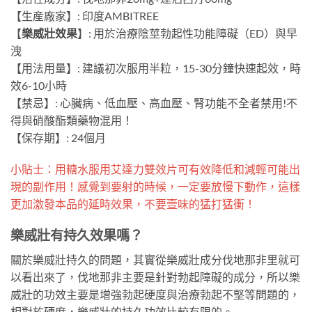
【生産廠家】: 印度AMBITREE
【
樂威壯效果
】: 用於治療陰莖勃起性功能障礙（ED）與早
洩
【用法用量】: 建議初次服用半粒，15-30分鐘快速起效，時
效6-10小時
【禁忌】: 心臟病、低血壓、高血壓、腎功能不全者禁用!不
得與硝酸酯類藥物混用！
【保存期】: 24個月
小貼士：用糖水服用艾達力雙效片可有效降低和減輕可能出
現的副作用！感覺到要射的時候，一定要放慢下動作，這樣
更加激發本品的延時效果，不要壹味的猛打猛衝！
樂威壯有持久效果嗎？
關於樂威壯持久的問題，其實從樂威壯成分伐地那非里就可
以看出來了，伐地那非主要是針對勃起障礙的成分，所以樂
威壯的功效主要是增強勃起硬度與治療勃起不堅等問題的，
相對於硬度，樂威壯的持久功效比較有限的。