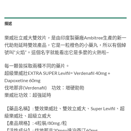
描述
樂威壯立威大雙效片，是由印度製藥廠Ambitree生產的新一
代助勃延時雙效產品，它是一粒橙色的小藥丸，所以有個綽
號叫“火焰”。這個名字就能看出它是多麼的火熱啦~
每一顆皆採取兩種不同的藥片。
超級樂威壯EXTRA SUPER Levifil= Verdenafil 40mg +
Dapoxetine 60mg
伐地那非(Verdenafil) 功效：增硬助勃
樂威壯功效：超強延時
【藥品名稱】: 雙效樂威壯、雙效立威大、Super Levifil、超
級樂威壯、超級立威大
【產品規格】: 4粒裝/80mg /粒
【活性成分】: 伐地那非20mg+達泊西汀60mg