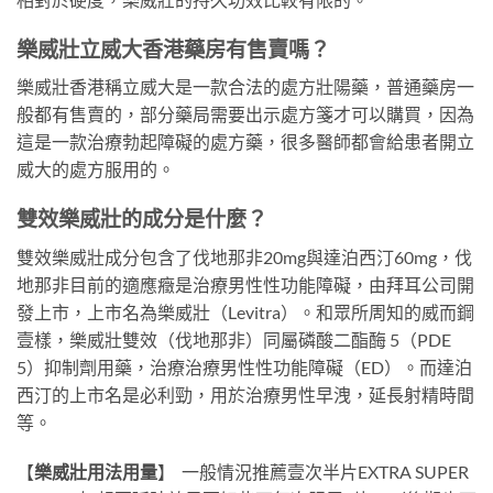
樂威壯立威大香港藥房有售賣嗎？
樂威壯香港稱立威大是一款合法的處方壯陽藥，普通藥房一
般都有售賣的，部分藥局需要出示處方箋才可以購買，因為
這是一款治療勃起障礙的處方藥，很多醫師都會給患者開立
威大的處方服用的。
雙效樂威壯的成分是什麼？
雙效樂威壯成分包含了伐地那非20mg與達泊西汀60mg，伐
地那非目前的適應癥是治療男性性功能障礙，由拜耳公司開
發上市，上市名為樂威壯（Levitra）。和眾所周知的威而鋼
壹樣，樂威壯雙效（伐地那非）同屬磷酸二酯酶 5（PDE
5）抑制劑用藥，治療治療男性性功能障礙（ED）。而達泊
西汀的上市名是必利勁，用於治療男性早洩，延長射精時間
等。
【
樂威壯用法用量
】
一般情況推薦壹次半片EXTRA SUPER