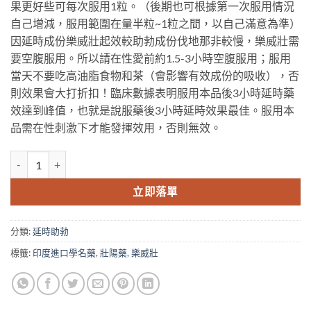
果更好些可每次服用1粒。（後期也可根據第一次服用情況
$500.00.
$349.00.
自己增減，服用範圍在量半粒~1粒之間，以自己滿意為準）
因延時成份樂威壯起效較助勃成份伐地那非較慢，樂威壯需
要空腹服用。所以請在性愛前約1.5-3小時空腹服用；服用
當天不要吃高油脂食物和茶（會影響有效成份的吸收），否
則效果會大打折扣！臨床數據表明服用本品後3小時延時藥
效達到峰值，也就是說服藥後3小時延時效果最佳。服用本
品需在性刺激下才能發揮效用，否則無效。
樂威壯 立威大 EXTRA SUPER Levifil 雙效片 藍箭頭雙效助勃延時 
立即落單
分類:
延時助勃
標籤:
印度進口學名藥
,
壯陽藥
,
樂威壯