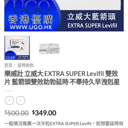
首頁
/
延時助勃
樂威壯 立威大 EXTRA SUPER Levifil 雙效
片 藍箭頭雙效助勃延時 不舉持久早洩剋星
Original
Current
500.00
349.00
$
$
price
price
一般情況推薦一次半粒EXTRA SUPER Levifil，如想要延時效
was:
is: