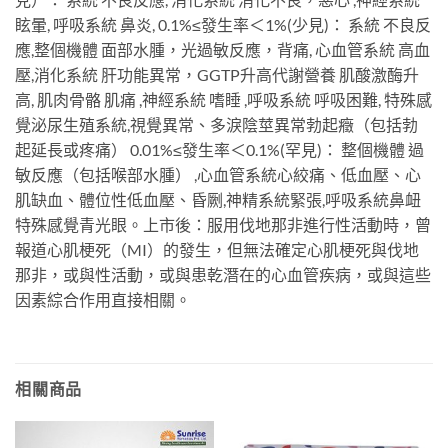
眩暈, 呼吸系統 鼻炎, 0.1%≤發生率＜1%(少見)： 系統 不良反
應,整個機體 面部水腫，光過敏反應，背痛, 心血管系統 高血
壓,消化系統 肝功能異常，GGTP升高代謝營養 肌酸激酶升
高, 肌肉骨骼 肌痛 ,神經系統 嗜睡 ,呼吸系統 呼吸困難, 特殊感
覺泌尿生殖系統,視覺異常、多淚陰莖異常勃起癥（包括勃
起延長或疼痛） 0.01%≤發生率＜0.1%(罕見)： 整個機體 過
敏反應（包括喉部水腫） ,心血管系統心絞痛、低血壓、心
肌缺血、體位性低血壓、昏劂,神精系統緊張,呼吸系統鼻衄
特殊感覺青光眼。上市後：服用伐地那非進行性活動時，曾
報道心肌梗死（MI）的發生，但無法確定心肌梗死與伐地
那非，或與性活動，或與患乾潛在的心血管疾病，或與這些
因素綜合作用直接相關。
相關商品