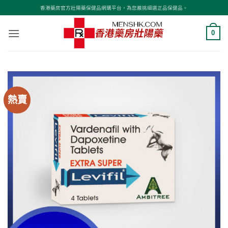
Skip
香港藥房官方壯陽藥保健品網購平台，為您嚴挑細選正品保健品。
to
content
0
熱賣