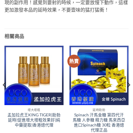
現的副作用！感覺到要射的時候，一定要放慢下動作，這樣
更加激發本品的延時效果，不要壹味的猛打猛衝！
相關商品
熱賣
增大增粗
延時助勃
孟加拉虎王KING TIGER|助勃
Spinach 汗馬金糖 第四代汗
延時|促進增大增粗效果好|純
馬糖 人參糖 精力糖 馬來西亞
中藥提取|香港總代理
進口Spinach糖 30粒 香港總
代理正品