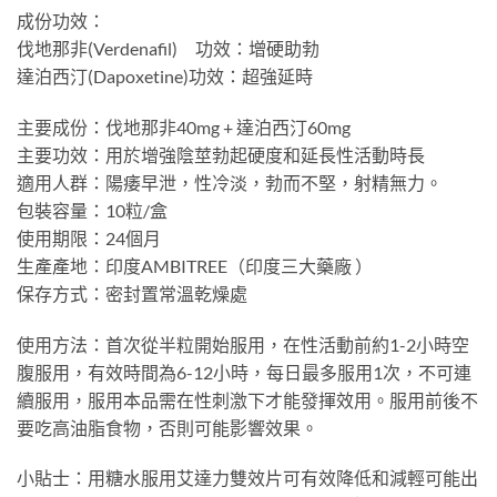
成份功效：
伐地那非(Verdenafil) 功效：增硬助勃
達泊西汀(Dapoxetine)功效：超強延時
主要成份：伐地那非40mg + 達泊西汀60mg
主要功效：用於增強陰莖勃起硬度和延長性活動時長
適用人群：陽痿早泄，性冷淡，勃而不堅，射精無力。
包裝容量：10粒/盒
使用期限：24個月
生產產地：印度AMBITREE（印度三大藥廠 ）
保存方式：密封置常溫乾燥處
使用方法：首次從半粒開始服用，在性活動前約1-2小時空
腹服用，有效時間為6-12小時，每日最多服用1次，不可連
續服用，服用本品需在性刺激下才能發揮效用。服用前後不
要吃高油脂食物，否則可能影響效果。
小貼士：用糖水服用艾達力雙效片可有效降低和減輕可能出