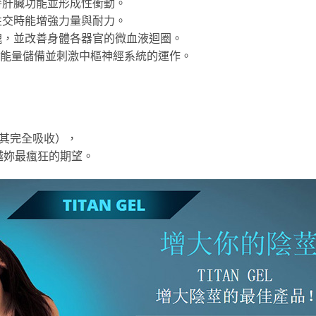
善肝臟功能並形成性衝動。
性交時能增強力量與耐力。
塊，並改善身體各器官的微血液迴圈。
充能量儲備並刺激中樞神經系統的運作。
使其完全吸收），
越妳最瘋狂的期望。