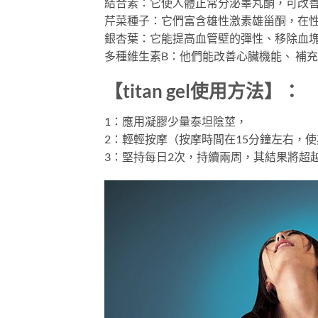
結合素：它使人體正常分泌睾丸酮，可改
芹菜種子：它們富含雄性激素雄甾酮，在
銀杏葉：它能提高血管壁的彈性、移除血
多種維生素B：他們能改善心臟機能、 補
【titan gel使用方法】
：
1：應用凝膠少量泰坦陰莖，
2：輕輕按摩（按摩時間在15分鐘左右，
3：堅持每日2次，持續兩周，其結果將超