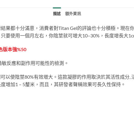
描述
額外資訊
果都十分滿意，消費者對Titan Gel的評論也十分積極。現
要使用一個月左右，你陰莖就可增大10–30%，長度增長大1c
紅色版本強%50
過敏反應和副作用可能性的檢測。
並證明可以使陰莖80%有效增大。這款凝膠的作用取決於其活性成分
增加1 – 5釐米，而且，其研發者聲稱效果可長久性保持。