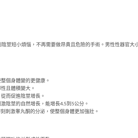
人不再受到陰莖短小煩惱，不再需要做昂貴且危險的手術。男性性器官
：
能使整個身體變的更健康。
彈性且體積變大。
，從而促進陰莖增長。
激陰莖的自然增長，能增長4.5到5公分。
果。即刻刺激睾丸酮的分泌，使整個身體更加強壯。
：