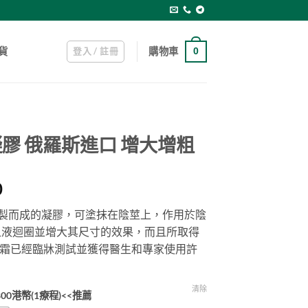
登入 / 註冊
購物車
貨
0
坦凝膠 俄羅斯進口 增大增粗
Price
0
range:
殊酶配製而成的凝膠，可塗抹在陰莖上，作用於陰
$399.00
血液迴圈並增大其尺寸的效果，而且所取得
through
霜已經臨牀測試並獲得醫生和專家使用許
$1,500.00
清除
1支800港幣(1療程)<<推薦