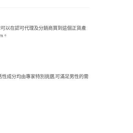
在你可以在認可代理及分銷商買到這個正貨產
m。
, 活性成分均由專家特別挑選,可滿足男性的需