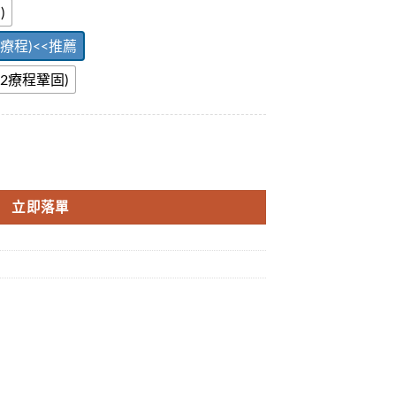
)
(1療程)<<推薦
幣(2療程鞏固)
 增大增粗 數量
立即落單