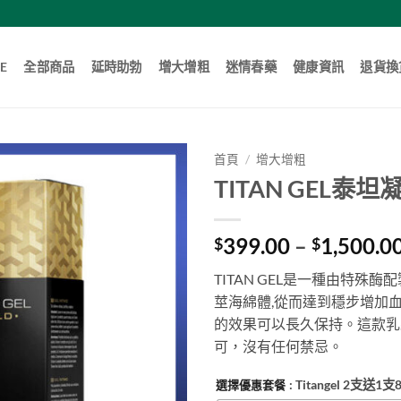
E
全部商品
延時助勃
增大增粗
迷情春藥
健康資訊
退貨換
首頁
/
增大增粗
TITAN GEL泰
399.00
–
1,500.0
$
$
TITAN GEL是一種由特
莖海綿體,從而達到穩步增加
的效果可以長久保持。這款乳
可，沒有任何禁忌。
: Titangel 2支送
選擇優惠套餐