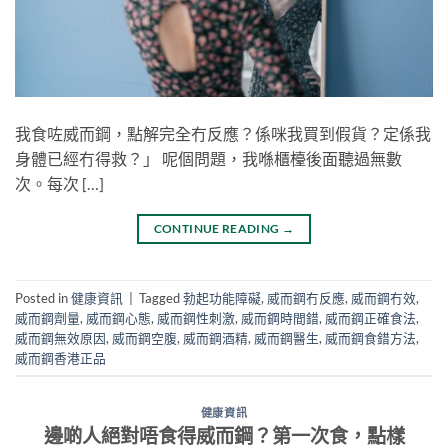
我食咗威而鋼，點解完全冇反應？係咪我買到假貨？定係我
身體已經冇得救？」 呢個問題，我喺櫃檯後面聽過無數
次。每次 […]
CONTINUE READING
→
Posted in
健康資訊
|
Tagged
勃起功能障礙
,
威而鋼冇反應
,
威而鋼冇效
,
威而鋼劑量
,
威而鋼心態
,
威而鋼性刺激
,
威而鋼時間錯
,
威而鋼正確食法
,
威而鋼無效原因
,
威而鋼空腹
,
威而鋼酒精
,
威而鋼醫生
,
威而鋼食錯方法
,
威而鋼香港正品
健康資訊
邊啲人絕對唔食得威而鋼？第一次食，點樣