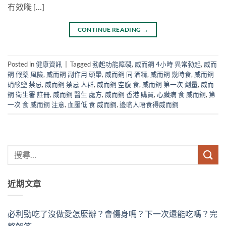
冇效嘥 […]
CONTINUE READING
→
Posted in
健康資訊
|
Tagged
勃起功能障礙
,
威而鋼 4小時 異常勃起
,
威而
鋼 假藥 風險
,
威而鋼 副作用 頭暈
,
威而鋼 同 酒精
,
威而鋼 幾時食
,
威而鋼
硝酸鹽 禁忌
,
威而鋼 禁忌 人群
,
威而鋼 空腹 食
,
威而鋼 第一次 劑量
,
威而
鋼 衛生署 註冊
,
威而鋼 醫生 處方
,
威而鋼 香港 購買
,
心臟病 食 威而鋼
,
第
一次 食 威而鋼 注意
,
血壓低 食 威而鋼
,
邊啲人唔食得威而鋼
近期文章
必利勁吃了沒做愛怎麼辦？會傷身嗎？下一次還能吃嗎？完