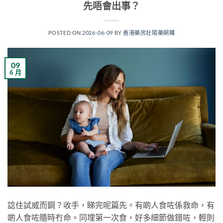
先唔會出事？
POSTED ON
2026-06-09
BY
香港藥房壯陽藥網購
09
6 月
諗住試威而鋼？收手，睇完呢篇先。有啲人食咗係救命，有
啲人食咗隨時冇命。同埋第一次食，好多細節做錯咗，輕則