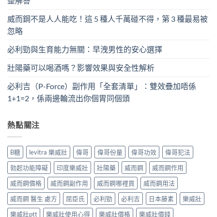
整解答
威而鋼不是人人能吃！這 5 種人千萬碰不得，第 3 種最易被
忽略
必利勁與生育能力無關：早洩男性的安心選擇
壯陽藥可以喝酒嗎？影響效果與安全性解析
必利吉（P-Force）副作用「全套清單」：雙效疊加唔係
1+1=2，係兩邊輪流出你個胃同個頭
熱點關注
B糖
levitra 樂威壯
偉哥
偉哥份量
偉哥功效
偉哥犯法
勃起功能障礙
印度樂威壯
壯陽藥
威而鋼
威而鋼作用
威而鋼價格
威而鋼副作用
威而鋼哪裡買
威而鋼用法
威而鋼 醫生 處方
屈臣氏
必利勁
必利吉
日本藤素
樂威壯
樂威壯ptt
樂威壯使用心得
樂威壯價格
樂威壯價錢