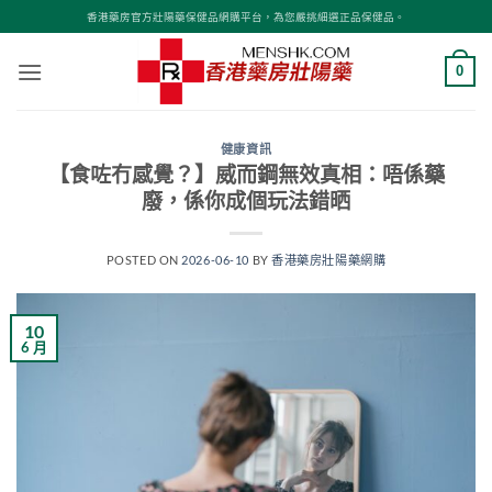
Skip
香港藥房官方壯陽藥保健品網購平台，為您嚴挑細選正品保健品。
to
content
0
健康資訊
【食咗冇感覺？】威而鋼無效真相：唔係藥
廢，係你成個玩法錯晒
POSTED ON
2026-06-10
BY
香港藥房壯陽藥網購
10
6 月