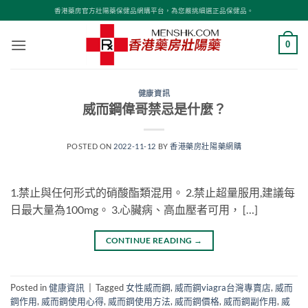
Skip
香港藥房官方壯陽藥保健品網購平台，為您嚴挑細選正品保健品。
to
content
0
健康資訊
威而鋼偉哥禁忌是什麼？
POSTED ON
2022-11-12
BY
香港藥房壯陽藥網購
1.禁止與任何形式的硝酸酯類混用。 2.禁止超量服用,建議每
日最大量為100mg。 3.心臟病、高血壓者可用， […]
CONTINUE READING
→
Posted in
健康資訊
|
Tagged
女性威而鋼
,
威而鋼viagra台灣專賣店
,
威而
鋼作用
,
威而鋼使用心得
,
威而鋼使用方法
,
威而鋼價格
,
威而鋼副作用
,
威