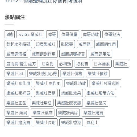
1+1=2，係兩邊輪流出你個胃同個頭
熱點關注
B糖
levitra 樂威壯
偉哥
偉哥份量
偉哥功效
偉哥犯法
勃起功能障礙
印度樂威壯
壯陽藥
威而鋼
威而鋼作用
威而鋼價格
威而鋼副作用
威而鋼哪裡買
威而鋼用法
威而鋼 醫生 處方
屈臣氏
必利勁
必利吉
日本藤素
樂威壯
樂威壯ptt
樂威壯使用心得
樂威壯價格
樂威壯價錢
樂威壯副作用
樂威壯 副作用
樂威壯功效
樂威壯台灣官網
樂威壯哪裡買
樂威壯官網
樂威壯效果
樂威壯服用方法
樂威壯正品
樂威壯用法
樂威壯膜衣錠
樂威壯藥局
樂威壯 藥局
樂威壯藥店
樂威壯藥房
樂威壯購買
樂威壯邊度買
樂威壯長期
樂威壯香港
犀利士