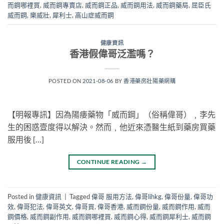
而鋼哪裡買
,
威而鋼專賣店
,
威而鋼正品
,
威而鋼用法
,
威而鋼藥局
,
屈臣氏
威而鋼
,
樂威壯
,
犀利士
,
高山症威而鋼
健康資訊
香港假偉哥泛濫嗎？
POSTED ON
2021-08-06
BY
香港藥房壯陽藥網購
【明報專訊】因為陽痿藥物「威而鋼」（俗稱偉哥）﹐李先
生的困惑壹度得以解決。然而﹐他近來憑醫生紙到藥房買藥
服用後 […]
CONTINUE READING
→
Posted in
健康資訊
|
Tagged
偉哥 服用方法
,
偉哥lihkg
,
偉哥份量
,
偉哥功
效
,
偉哥犯法
,
偉哥英文
,
偉哥買
,
偉哥香港
,
威而鋼份量
,
威而鋼作用
,
威而
鋼價格
,
威而鋼副作用
,
威而鋼哪裡買
,
威而鋼心得
,
威而鋼犀利士
,
威而鋼