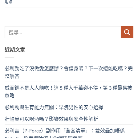
用法
近期文章
必利勁吃了沒做愛怎麼辦？會傷身嗎？下一次還能吃嗎？完
整解答
威而鋼不是人人能吃！這 5 種人千萬碰不得，第 3 種最易被
忽略
必利勁與生育能力無關：早洩男性的安心選擇
壯陽藥可以喝酒嗎？影響效果與安全性解析
必利吉（P-Force）副作用「全套清單」：雙效疊加唔係