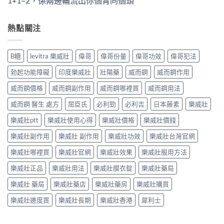
1+1=2，係兩邊輪流出你個胃同個頭
熱點關注
B糖
levitra 樂威壯
偉哥
偉哥份量
偉哥功效
偉哥犯法
勃起功能障礙
印度樂威壯
壯陽藥
威而鋼
威而鋼作用
威而鋼價格
威而鋼副作用
威而鋼哪裡買
威而鋼用法
威而鋼 醫生 處方
屈臣氏
必利勁
必利吉
日本藤素
樂威壯
樂威壯ptt
樂威壯使用心得
樂威壯價格
樂威壯價錢
樂威壯副作用
樂威壯 副作用
樂威壯功效
樂威壯台灣官網
樂威壯哪裡買
樂威壯官網
樂威壯效果
樂威壯服用方法
樂威壯正品
樂威壯用法
樂威壯膜衣錠
樂威壯藥局
樂威壯 藥局
樂威壯藥店
樂威壯藥房
樂威壯購買
樂威壯邊度買
樂威壯長期
樂威壯香港
犀利士