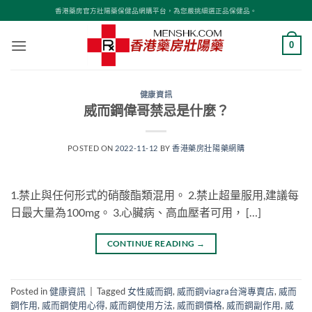
Skip
香港藥房官方壯陽藥保健品網購平台，為您嚴挑細選正品保健品。
to
content
0
健康資訊
威而鋼偉哥禁忌是什麼？
POSTED ON
2022-11-12
BY
香港藥房壯陽藥網購
1.禁止與任何形式的硝酸酯類混用。 2.禁止超量服用,建議每
日最大量為100mg。 3.心臟病、高血壓者可用， […]
CONTINUE READING
→
Posted in
健康資訊
|
Tagged
女性威而鋼
,
威而鋼viagra台灣專賣店
,
威而
鋼作用
,
威而鋼使用心得
,
威而鋼使用方法
,
威而鋼價格
,
威而鋼副作用
,
威