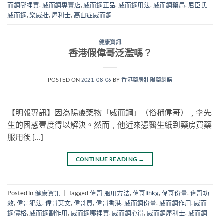
而鋼哪裡買
,
威而鋼專賣店
,
威而鋼正品
,
威而鋼用法
,
威而鋼藥局
,
屈臣氏
威而鋼
,
樂威壯
,
犀利士
,
高山症威而鋼
健康資訊
香港假偉哥泛濫嗎？
POSTED ON
2021-08-06
BY
香港藥房壯陽藥網購
【明報專訊】因為陽痿藥物「威而鋼」（俗稱偉哥）﹐李先
生的困惑壹度得以解決。然而﹐他近來憑醫生紙到藥房買藥
服用後 […]
CONTINUE READING
→
Posted in
健康資訊
|
Tagged
偉哥 服用方法
,
偉哥lihkg
,
偉哥份量
,
偉哥功
效
,
偉哥犯法
,
偉哥英文
,
偉哥買
,
偉哥香港
,
威而鋼份量
,
威而鋼作用
,
威而
鋼價格
,
威而鋼副作用
,
威而鋼哪裡買
,
威而鋼心得
,
威而鋼犀利士
,
威而鋼