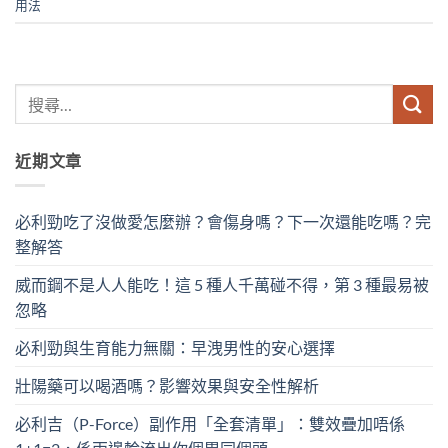
用法
近期文章
必利勁吃了沒做愛怎麼辦？會傷身嗎？下一次還能吃嗎？完
整解答
威而鋼不是人人能吃！這 5 種人千萬碰不得，第 3 種最易被
忽略
必利勁與生育能力無關：早洩男性的安心選擇
壯陽藥可以喝酒嗎？影響效果與安全性解析
必利吉（P-Force）副作用「全套清單」：雙效疊加唔係