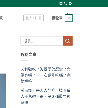
登入 / 註冊
購物車
貨
0
近期文章
必利勁吃了沒做愛怎麼辦？會
傷身嗎？下一次還能吃嗎？完
整解答
威而鋼不是人人能吃！這 5 種
人千萬碰不得，第 3 種最易被
忽略