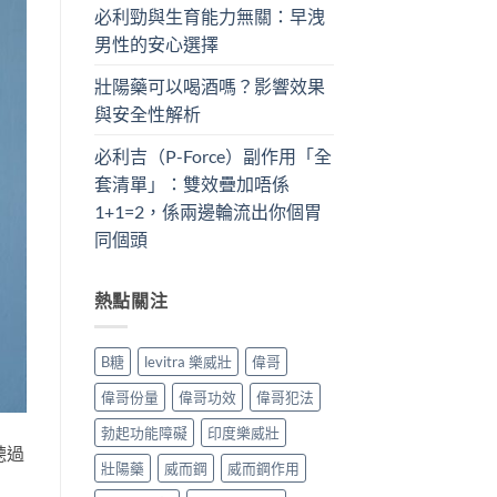
必利勁與生育能力無關：早洩
男性的安心選擇
壯陽藥可以喝酒嗎？影響效果
與安全性解析
必利吉（P-Force）副作用「全
套清單」：雙效疊加唔係
1+1=2，係兩邊輪流出你個胃
同個頭
熱點關注
B糖
levitra 樂威壯
偉哥
偉哥份量
偉哥功效
偉哥犯法
勃起功能障礙
印度樂威壯
聽過
壯陽藥
威而鋼
威而鋼作用