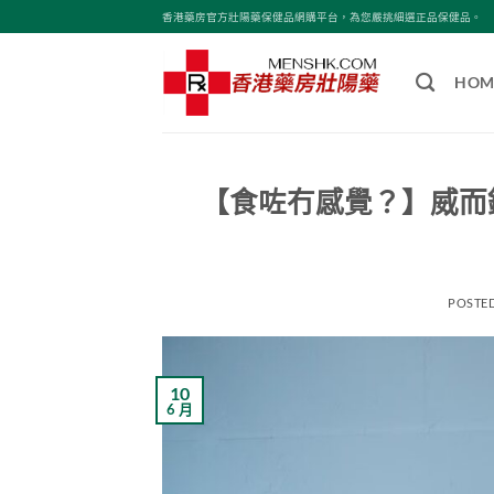
Skip
香港藥房官方壯陽藥保健品網購平台，為您嚴挑細選正品保健品。
to
content
HOM
【食咗冇感覺？】威而
POSTE
10
6 月