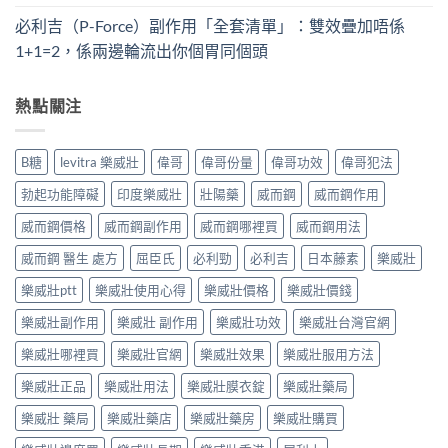
必利吉（P-Force）副作用「全套清單」：雙效疊加唔係
1+1=2，係兩邊輪流出你個胃同個頭
熱點關注
B糖
levitra 樂威壯
偉哥
偉哥份量
偉哥功效
偉哥犯法
勃起功能障礙
印度樂威壯
壯陽藥
威而鋼
威而鋼作用
威而鋼價格
威而鋼副作用
威而鋼哪裡買
威而鋼用法
威而鋼 醫生 處方
屈臣氏
必利勁
必利吉
日本藤素
樂威壯
樂威壯ptt
樂威壯使用心得
樂威壯價格
樂威壯價錢
樂威壯副作用
樂威壯 副作用
樂威壯功效
樂威壯台灣官網
樂威壯哪裡買
樂威壯官網
樂威壯效果
樂威壯服用方法
樂威壯正品
樂威壯用法
樂威壯膜衣錠
樂威壯藥局
樂威壯 藥局
樂威壯藥店
樂威壯藥房
樂威壯購買