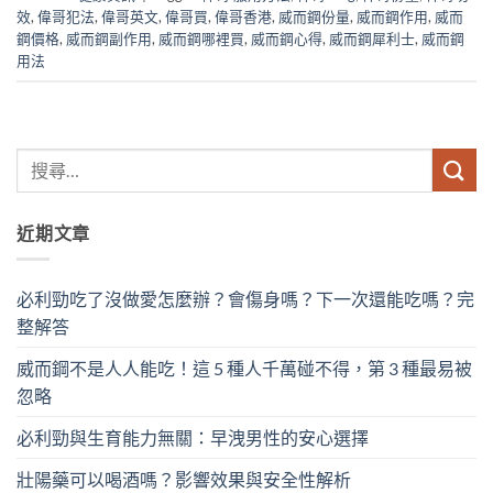
效
,
偉哥犯法
,
偉哥英文
,
偉哥買
,
偉哥香港
,
威而鋼份量
,
威而鋼作用
,
威而
鋼價格
,
威而鋼副作用
,
威而鋼哪裡買
,
威而鋼心得
,
威而鋼犀利士
,
威而鋼
用法
近期文章
必利勁吃了沒做愛怎麼辦？會傷身嗎？下一次還能吃嗎？完
整解答
威而鋼不是人人能吃！這 5 種人千萬碰不得，第 3 種最易被
忽略
必利勁與生育能力無關：早洩男性的安心選擇
壯陽藥可以喝酒嗎？影響效果與安全性解析