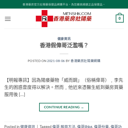
Skip
香港藥房官方壯陽藥保健品網購平台，為您嚴挑細選正品保健品。
to
content
0
健康資訊
香港假偉哥泛濫嗎？
POSTED ON
2021-08-06
BY
香港藥房壯陽藥網購
【明報專訊】因為陽痿藥物「威而鋼」（俗稱偉哥）﹐李先
生的困惑壹度得以解決。然而﹐他近來憑醫生紙到藥房買藥
服用後 […]
CONTINUE READING
→
Posted in
健康資訊
|
Tagged
偉哥 服用方法
,
偉哥lihkg
,
偉哥份量
,
偉哥功