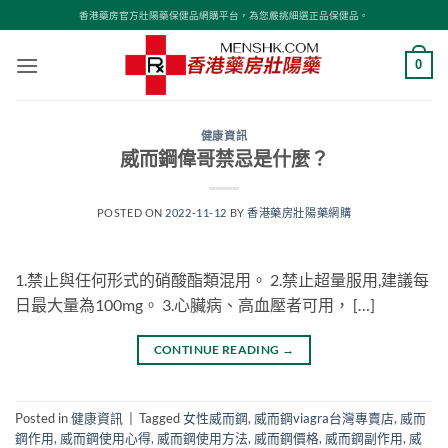
Skip
香港藥房官方壯陽藥保健品網購平台，為您嚴挑細選正品保健品。
to
content
0
健康資訊
威而鋼偉哥禁忌是什麼？
POSTED ON
2022-11-12
BY
香港藥房壯陽藥網購
1.禁止與任何形式的硝酸酯類混用。 2.禁止超量服用,建議每
日最大量為100mg。 3.心臟病、高血壓者可用， […]
CONTINUE READING
→
Posted in
健康資訊
|
Tagged
女性威而鋼
,
威而鋼viagra台灣專賣店
,
威而
鋼作用
,
威而鋼使用心得
,
威而鋼使用方法
,
威而鋼價格
,
威而鋼副作用
,
威