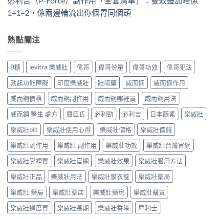
必利吉（P-Force）副作用「全套清單」：雙效疊加唔係
1+1=2，係兩邊輪流出你個胃同個頭
熱點關注
B糖
levitra 樂威壯
偉哥
偉哥份量
偉哥功效
偉哥犯法
勃起功能障礙
印度樂威壯
壯陽藥
威而鋼
威而鋼作用
威而鋼價格
威而鋼副作用
威而鋼哪裡買
威而鋼用法
威而鋼 醫生 處方
屈臣氏
必利勁
必利吉
日本藤素
樂威壯
樂威壯ptt
樂威壯使用心得
樂威壯價格
樂威壯價錢
樂威壯副作用
樂威壯 副作用
樂威壯功效
樂威壯台灣官網
樂威壯哪裡買
樂威壯官網
樂威壯效果
樂威壯服用方法
樂威壯正品
樂威壯用法
樂威壯膜衣錠
樂威壯藥局
樂威壯 藥局
樂威壯藥店
樂威壯藥房
樂威壯購買
樂威壯邊度買
樂威壯長期
樂威壯香港
犀利士