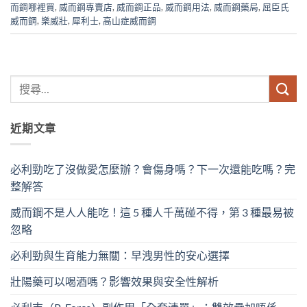
而鋼哪裡買
,
威而鋼專賣店
,
威而鋼正品
,
威而鋼用法
,
威而鋼藥局
,
屈臣氏
威而鋼
,
樂威壯
,
犀利士
,
高山症威而鋼
近期文章
必利勁吃了沒做愛怎麼辦？會傷身嗎？下一次還能吃嗎？完
整解答
威而鋼不是人人能吃！這 5 種人千萬碰不得，第 3 種最易被
忽略
必利勁與生育能力無關：早洩男性的安心選擇
壯陽藥可以喝酒嗎？影響效果與安全性解析