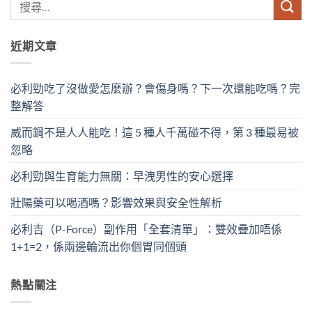
近期文章
必利勁吃了沒做愛怎麼辦？會傷身嗎？下一次還能吃嗎？完
整解答
威而鋼不是人人能吃！這 5 種人千萬碰不得，第 3 種最易被
忽略
必利勁與生育能力無關：早洩男性的安心選擇
壯陽藥可以喝酒嗎？影響效果與安全性解析
必利吉（P-Force）副作用「全套清單」：雙效疊加唔係
1+1=2，係兩邊輪流出你個胃同個頭
熱點關注