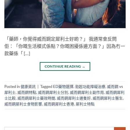
「藥師，你覺得威而鋼定犀利士好啲？」 我通常會反問
佢：「你嘅生活模式係點？你嘅困擾係邊方面？」因為冇一
款藥係「 […]
CONTINUE READING
→
Posted in
健康資訊
|
Tagged
ED藥物選擇
,
勃起功能障礙治療
,
威而鋼 vs
犀利士
,
威而鋼特點
,
威而鋼犀利士分別
,
威而鋼犀利士副作用
,
威而鋼犀利
士比較
,
威而鋼犀利士藥效時間
,
威而鋼犀利士邊隻好
,
威而鋼犀利士醫生
,
威而鋼犀利士食物影響
,
威而鋼犀利士香港
,
犀利士特點