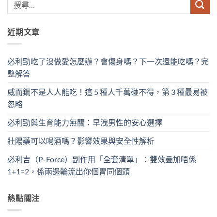
近期文章
必利勁吃了沒做愛怎麼辦？會傷身嗎？下一次還能吃嗎？完
整解答
威而鋼不是人人能吃！這 5 種人千萬碰不得，第 3 種最易被
忽略
必利勁與生育能力無關：早洩男性的安心選擇
壯陽藥可以喝酒嗎？影響效果與安全性解析
必利吉（P-Force）副作用「全套清單」：雙效疊加唔係
1+1=2，係兩邊輪流出你個胃同個頭
熱點關注