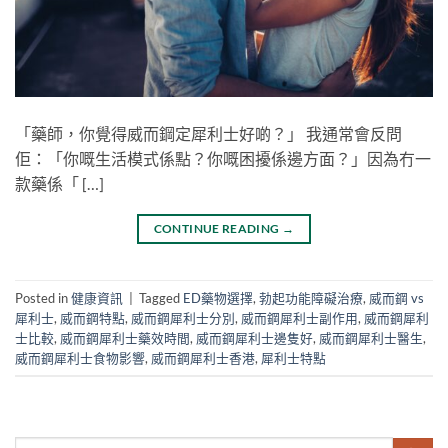
「藥師，你覺得威而鋼定犀利士好啲？」 我通常會反問
佢：「你嘅生活模式係點？你嘅困擾係邊方面？」因為冇一
款藥係「 […]
CONTINUE READING
→
Posted in
健康資訊
|
Tagged
ED藥物選擇
,
勃起功能障礙治療
,
威而鋼 vs
犀利士
,
威而鋼特點
,
威而鋼犀利士分別
,
威而鋼犀利士副作用
,
威而鋼犀利
士比較
,
威而鋼犀利士藥效時間
,
威而鋼犀利士邊隻好
,
威而鋼犀利士醫生
,
威而鋼犀利士食物影響
,
威而鋼犀利士香港
,
犀利士特點