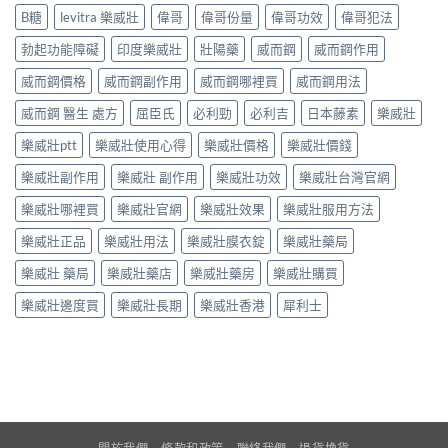
B糖
levitra 樂威壯
偉哥
偉哥份量
偉哥功效
偉哥犯法
勃起功能障礙
印度樂威壯
壯陽藥
威而鋼
威而鋼作用
威而鋼價格
威而鋼副作用
威而鋼哪裡買
威而鋼用法
威而鋼 醫生 處方
屈臣氏
必利勁
必利吉
日本藤素
樂威壯
樂威壯ptt
樂威壯使用心得
樂威壯價格
樂威壯價錢
樂威壯副作用
樂威壯 副作用
樂威壯功效
樂威壯台灣官網
樂威壯哪裡買
樂威壯官網
樂威壯效果
樂威壯服用方法
樂威壯正品
樂威壯用法
樂威壯膜衣錠
樂威壯藥局
樂威壯 藥局
樂威壯藥店
樂威壯藥房
樂威壯購買
樂威壯邊度買
樂威壯長期
樂威壯香港
犀利士