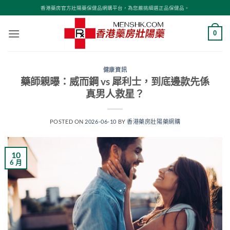
Skip
香港藥房官方壯陽藥保健品網購平台，為您嚴挑細選正品保健品。
to
content
0
健康資訊
藥師親曝：威而鋼 vs 犀利士，到底邊款先係
真男人救星？
POSTED ON
2026-06-10
BY
香港藥房壯陽藥網購
10
6 月