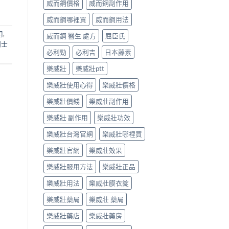
威而鋼價格
威而鋼副作用
威而鋼哪裡買
威而鋼用法
用
,
威而鋼 醫生 處方
屈臣氏
利士
必利勁
必利吉
日本藤素
樂威壯
樂威壯ptt
樂威壯使用心得
樂威壯價格
樂威壯價錢
樂威壯副作用
樂威壯 副作用
樂威壯功效
樂威壯台灣官網
樂威壯哪裡買
樂威壯官網
樂威壯效果
樂威壯服用方法
樂威壯正品
樂威壯用法
樂威壯膜衣錠
樂威壯藥局
樂威壯 藥局
樂威壯藥店
樂威壯藥房