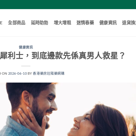
E
全部商品
延時助勃
增大增粗
迷情春藥
健康資訊
退貨換
健康資訊
s 犀利士，到底邊款先係真男人救星？
D ON
2026-06-10
BY
香港藥房壯陽藥網購