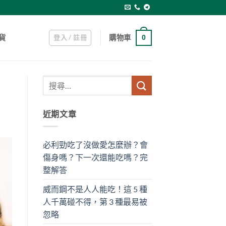
登入 / 註冊
購物車
貨
0
近期文章
必利勁吃了沒做愛怎麼辦？會
傷身嗎？下一次還能吃嗎？完
整解答
威而鋼不是人人能吃！這 5 種
人千萬碰不得，第 3 種最易被
忽略