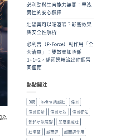
必利勁與生育能力無關：早洩
男性的安心選擇
壯陽藥可以喝酒嗎？影響效果
與安全性解析
必利吉（P-Force）副作用「全
套清單」：雙效疊加唔係
1+1=2，係兩邊輪流出你個胃
同個頭
熱點關注
B糖
levitra 樂威壯
偉哥
偉哥份量
偉哥功效
偉哥犯法
因為
勃起功能障礙
印度樂威壯
壯陽藥
威而鋼
威而鋼作用