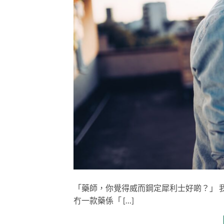
「藥師，你覺得威而鋼定犀利士好啲？」 
冇一款藥係「 […]