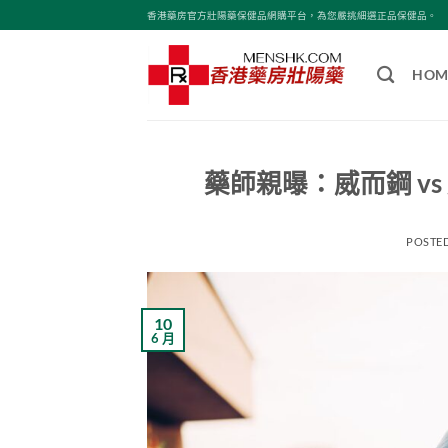
Skip
香港藥房官方壯陽藥保健品網購平台，為您嚴挑細選正品保健品。
to
content
HOM
藥師親曝：威而鋼 v
POSTE
10
6 月