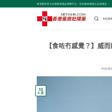
Skip
香港藥房官方壯陽藥保健品網購平台，為您嚴挑細選正品保健品。
to
content
HOM
【食咗冇感覺？】威而
POSTE
10
6 月