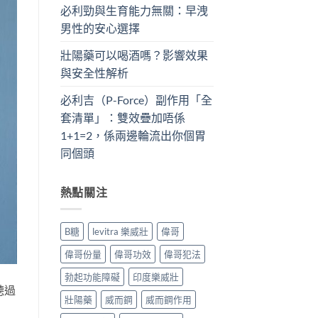
必利勁與生育能力無關：早洩
男性的安心選擇
壯陽藥可以喝酒嗎？影響效果
與安全性解析
必利吉（P-Force）副作用「全
套清單」：雙效疊加唔係
1+1=2，係兩邊輪流出你個胃
同個頭
熱點關注
B糖
levitra 樂威壯
偉哥
偉哥份量
偉哥功效
偉哥犯法
勃起功能障礙
印度樂威壯
聽過
壯陽藥
威而鋼
威而鋼作用