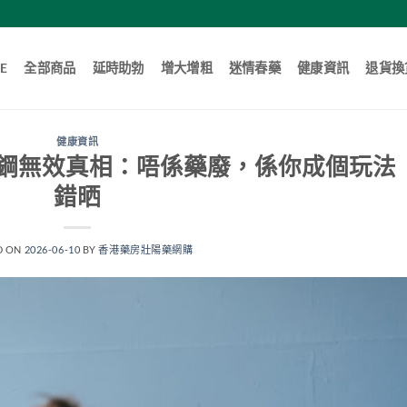
E
全部商品
延時助勃
增大增粗
迷情春藥
健康資訊
退貨換
健康資訊
鋼無效真相：唔係藥廢，係你成個玩法
錯晒
D ON
2026-06-10
BY
香港藥房壯陽藥網購