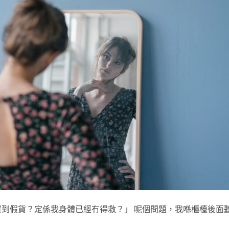
到假貨？定係我身體已經冇得救？」 呢個問題，我喺櫃檯後面