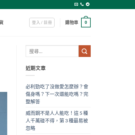
登入 / 註冊
購物車
貨
0
近期文章
必利勁吃了沒做愛怎麼辦？會
傷身嗎？下一次還能吃嗎？完
整解答
威而鋼不是人人能吃！這 5 種
人千萬碰不得，第 3 種最易被
忽略