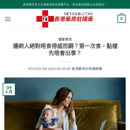
Skip
香港藥房官方壯陽藥保健品網購平台，為您嚴挑細選正品保健品。
to
content
0
健康資訊
邊啲人絕對唔食得威而鋼？第一次食，點樣
先唔會出事？
POSTED ON
2026-06-09
BY
香港藥房壯陽藥網購
09
6 月