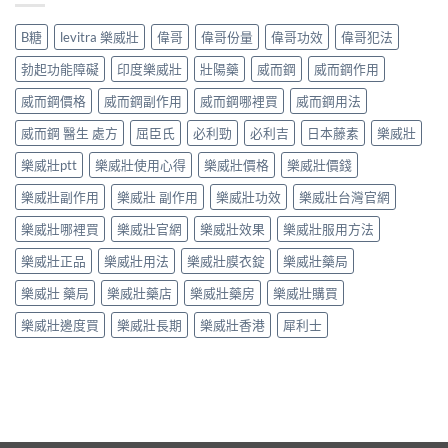
B糖
levitra 樂威壯
偉哥
偉哥份量
偉哥功效
偉哥犯法
勃起功能障礙
印度樂威壯
壯陽藥
威而鋼
威而鋼作用
威而鋼價格
威而鋼副作用
威而鋼哪裡買
威而鋼用法
威而鋼 醫生 處方
屈臣氏
必利勁
必利吉
日本藤素
樂威壯
樂威壯ptt
樂威壯使用心得
樂威壯價格
樂威壯價錢
樂威壯副作用
樂威壯 副作用
樂威壯功效
樂威壯台灣官網
樂威壯哪裡買
樂威壯官網
樂威壯效果
樂威壯服用方法
樂威壯正品
樂威壯用法
樂威壯膜衣錠
樂威壯藥局
樂威壯 藥局
樂威壯藥店
樂威壯藥房
樂威壯購買
樂威壯邊度買
樂威壯長期
樂威壯香港
犀利士