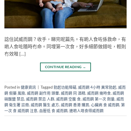
諗住試威而鋼？收手，睇完呢篇先。有啲人食咗係救命，有
啲人食咗隨時冇命。同埋第一次食，好多細節做錯咗，輕則
冇效嘥 […]
CONTINUE READING
→
Posted in
健康資訊
|
Tagged
勃起功能障礙
,
威而鋼 4小時 異常勃起
,
威而
鋼 假藥 風險
,
威而鋼 副作用 頭暈
,
威而鋼 同 酒精
,
威而鋼 幾時食
,
威而鋼
硝酸鹽 禁忌
,
威而鋼 禁忌 人群
,
威而鋼 空腹 食
,
威而鋼 第一次 劑量
,
威而
鋼 衛生署 註冊
,
威而鋼 醫生 處方
,
威而鋼 香港 購買
,
心臟病 食 威而鋼
,
第
一次 食 威而鋼 注意
,
血壓低 食 威而鋼
,
邊啲人唔食得威而鋼