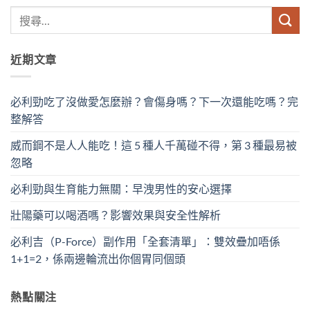
近期文章
必利勁吃了沒做愛怎麼辦？會傷身嗎？下一次還能吃嗎？完
整解答
威而鋼不是人人能吃！這 5 種人千萬碰不得，第 3 種最易被
忽略
必利勁與生育能力無關：早洩男性的安心選擇
壯陽藥可以喝酒嗎？影響效果與安全性解析
必利吉（P-Force）副作用「全套清單」：雙效疊加唔係
1+1=2，係兩邊輪流出你個胃同個頭
熱點關注