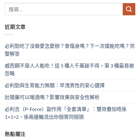
近期文章
必利勁吃了沒做愛怎麼辦？會傷身嗎？下一次還能吃嗎？完
整解答
威而鋼不是人人能吃！這 5 種人千萬碰不得，第 3 種最易被
忽略
必利勁與生育能力無關：早洩男性的安心選擇
壯陽藥可以喝酒嗎？影響效果與安全性解析
必利吉（P-Force）副作用「全套清單」：雙效疊加唔係
1+1=2，係兩邊輪流出你個胃同個頭
熱點關注