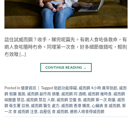
諗住試威而鋼？收手，睇完呢篇先。有啲人食咗係救命，有
啲人食咗隨時冇命。同埋第一次食，好多細節做錯咗，輕則
冇效嘥 […]
CONTINUE READING
→
Posted in
健康資訊
|
Tagged
勃起功能障礙
,
威而鋼 4小時 異常勃起
,
威而
鋼 假藥 風險
,
威而鋼 副作用 頭暈
,
威而鋼 同 酒精
,
威而鋼 幾時食
,
威而鋼
硝酸鹽 禁忌
,
威而鋼 禁忌 人群
,
威而鋼 空腹 食
,
威而鋼 第一次 劑量
,
威而
鋼 衛生署 註冊
,
威而鋼 醫生 處方
,
威而鋼 香港 購買
,
心臟病 食 威而鋼
,
第
一次 食 威而鋼 注意
,
血壓低 食 威而鋼
,
邊啲人唔食得威而鋼