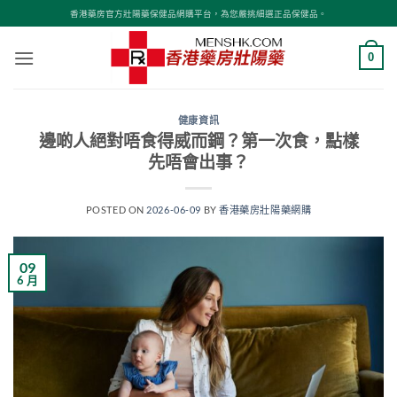
Skip
香港藥房官方壯陽藥保健品網購平台，為您嚴挑細選正品保健品。
to
content
0
健康資訊
邊啲人絕對唔食得威而鋼？第一次食，點樣
先唔會出事？
POSTED ON
2026-06-09
BY
香港藥房壯陽藥網購
09
6 月