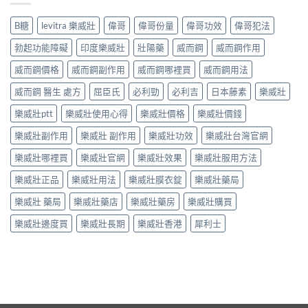
B糖
levitra 樂威壯
偉哥
偉哥份量
偉哥功效
偉哥犯法
勃起功能障礙
印度樂威壯
壯陽藥
威而鋼
威而鋼作用
威而鋼價格
威而鋼副作用
威而鋼哪裡買
威而鋼用法
威而鋼 醫生 處方
屈臣氏
必利勁
必利吉
日本藤素
樂威壯
樂威壯ptt
樂威壯使用心得
樂威壯價格
樂威壯價錢
樂威壯副作用
樂威壯 副作用
樂威壯功效
樂威壯台灣官網
樂威壯哪裡買
樂威壯官網
樂威壯效果
樂威壯服用方法
樂威壯正品
樂威壯用法
樂威壯膜衣錠
樂威壯藥局
樂威壯 藥局
樂威壯藥店
樂威壯藥房
樂威壯購買
樂威壯邊度買
樂威壯長期
樂威壯香港
犀利士