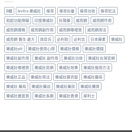
B糖
levitra 樂威壯
偉哥
偉哥份量
偉哥功效
偉哥犯法
勃起功能障礙
印度樂威壯
壯陽藥
威而鋼
威而鋼作用
威而鋼價格
威而鋼副作用
威而鋼哪裡買
威而鋼用法
威而鋼 醫生 處方
屈臣氏
必利勁
必利吉
日本藤素
樂威壯
樂威壯ptt
樂威壯使用心得
樂威壯價格
樂威壯價錢
樂威壯副作用
樂威壯 副作用
樂威壯功效
樂威壯台灣官網
樂威壯哪裡買
樂威壯官網
樂威壯效果
樂威壯服用方法
樂威壯正品
樂威壯用法
樂威壯膜衣錠
樂威壯藥局
樂威壯 藥局
樂威壯藥店
樂威壯藥房
樂威壯購買
樂威壯邊度買
樂威壯長期
樂威壯香港
犀利士