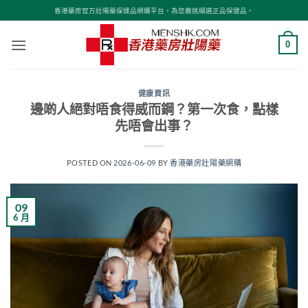
Skip
香港藥房官方壯陽藥保健品網購平台，為您嚴挑細選正品保健品。
to
content
0
健康資訊
邊啲人絕對唔食得威而鋼？第一次食，點樣
先唔會出事？
POSTED ON
2026-06-09
BY
香港藥房壯陽藥網購
09
6 月