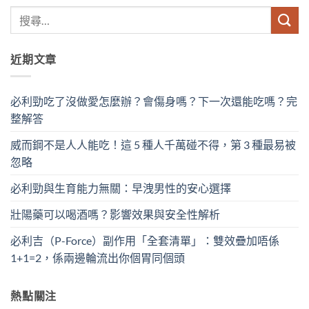
近期文章
必利勁吃了沒做愛怎麼辦？會傷身嗎？下一次還能吃嗎？完
整解答
威而鋼不是人人能吃！這 5 種人千萬碰不得，第 3 種最易被
忽略
必利勁與生育能力無關：早洩男性的安心選擇
壯陽藥可以喝酒嗎？影響效果與安全性解析
必利吉（P-Force）副作用「全套清單」：雙效疊加唔係
1+1=2，係兩邊輪流出你個胃同個頭
熱點關注