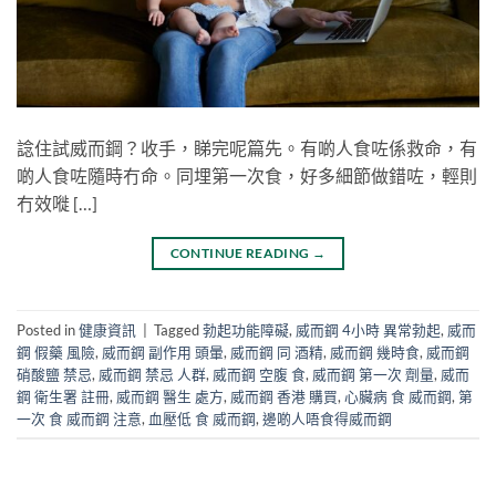
諗住試威而鋼？收手，睇完呢篇先。有啲人食咗係救命，有
啲人食咗隨時冇命。同埋第一次食，好多細節做錯咗，輕則
冇效嘥 […]
CONTINUE READING
→
Posted in
健康資訊
|
Tagged
勃起功能障礙
,
威而鋼 4小時 異常勃起
,
威而
鋼 假藥 風險
,
威而鋼 副作用 頭暈
,
威而鋼 同 酒精
,
威而鋼 幾時食
,
威而鋼
硝酸鹽 禁忌
,
威而鋼 禁忌 人群
,
威而鋼 空腹 食
,
威而鋼 第一次 劑量
,
威而
鋼 衛生署 註冊
,
威而鋼 醫生 處方
,
威而鋼 香港 購買
,
心臟病 食 威而鋼
,
第
一次 食 威而鋼 注意
,
血壓低 食 威而鋼
,
邊啲人唔食得威而鋼