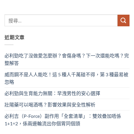
近期文章
必利勁吃了沒做愛怎麼辦？會傷身嗎？下一次還能吃嗎？完
整解答
威而鋼不是人人能吃！這 5 種人千萬碰不得，第 3 種最易被
忽略
必利勁與生育能力無關：早洩男性的安心選擇
壯陽藥可以喝酒嗎？影響效果與安全性解析
必利吉（P-Force）副作用「全套清單」：雙效疊加唔係
1+1=2，係兩邊輪流出你個胃同個頭