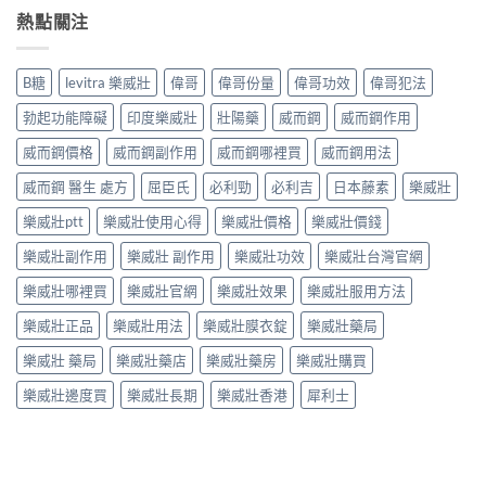
熱點關注
B糖
levitra 樂威壯
偉哥
偉哥份量
偉哥功效
偉哥犯法
勃起功能障礙
印度樂威壯
壯陽藥
威而鋼
威而鋼作用
威而鋼價格
威而鋼副作用
威而鋼哪裡買
威而鋼用法
威而鋼 醫生 處方
屈臣氏
必利勁
必利吉
日本藤素
樂威壯
樂威壯ptt
樂威壯使用心得
樂威壯價格
樂威壯價錢
樂威壯副作用
樂威壯 副作用
樂威壯功效
樂威壯台灣官網
樂威壯哪裡買
樂威壯官網
樂威壯效果
樂威壯服用方法
樂威壯正品
樂威壯用法
樂威壯膜衣錠
樂威壯藥局
樂威壯 藥局
樂威壯藥店
樂威壯藥房
樂威壯購買
樂威壯邊度買
樂威壯長期
樂威壯香港
犀利士