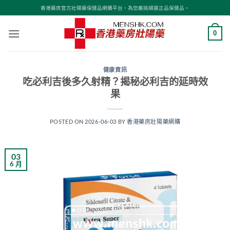
Skip
香港藥房官方壯陽藥保健品網購平台，為您嚴挑細選正品保健品。
to
content
0
健康資訊
吃必利吉後多久射精？揭秘必利吉的延時效
果
POSTED ON
2026-06-03
BY
香港藥房壯陽藥網購
03
6 月