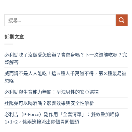
近期文章
必利勁吃了沒做愛怎麼辦？會傷身嗎？下一次還能吃嗎？完
整解答
威而鋼不是人人能吃！這 5 種人千萬碰不得，第 3 種最易被
忽略
必利勁與生育能力無關：早洩男性的安心選擇
壯陽藥可以喝酒嗎？影響效果與安全性解析
必利吉（P-Force）副作用「全套清單」：雙效疊加唔係
1+1=2，係兩邊輪流出你個胃同個頭