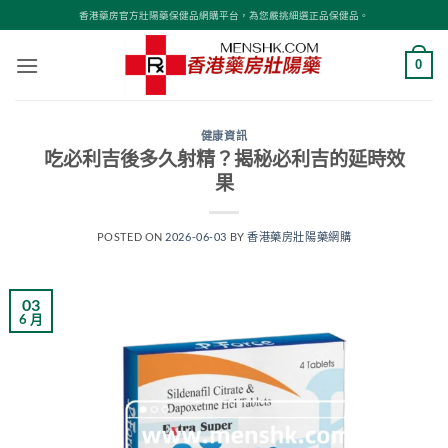
Skip
香港藥房官方壯陽藥保健品網購平台，為您嚴挑細選正品保健品。
to
content
0
健康資訊
吃必利吉後多久射精？揭秘必利吉的延時效
果
POSTED ON
2026-06-03
BY
香港藥房壯陽藥網購
03
6 月