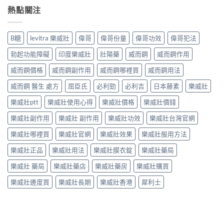
熱點關注
B糖
levitra 樂威壯
偉哥
偉哥份量
偉哥功效
偉哥犯法
勃起功能障礙
印度樂威壯
壯陽藥
威而鋼
威而鋼作用
威而鋼價格
威而鋼副作用
威而鋼哪裡買
威而鋼用法
威而鋼 醫生 處方
屈臣氏
必利勁
必利吉
日本藤素
樂威壯
樂威壯ptt
樂威壯使用心得
樂威壯價格
樂威壯價錢
樂威壯副作用
樂威壯 副作用
樂威壯功效
樂威壯台灣官網
樂威壯哪裡買
樂威壯官網
樂威壯效果
樂威壯服用方法
樂威壯正品
樂威壯用法
樂威壯膜衣錠
樂威壯藥局
樂威壯 藥局
樂威壯藥店
樂威壯藥房
樂威壯購買
樂威壯邊度買
樂威壯長期
樂威壯香港
犀利士