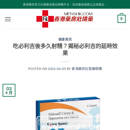
Skip
香港藥房官方壯陽藥保健品網購平台，為您嚴挑細選正品保健品。
to
content
0
健康資訊
吃必利吉後多久射精？揭秘必利吉的延時效
果
POSTED ON
2026-06-03
BY
香港藥房壯陽藥網購
03
6 月