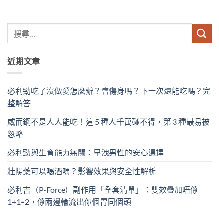
近期文章
必利勁吃了沒做愛怎麼辦？會傷身嗎？下一次還能吃嗎？完
整解答
威而鋼不是人人能吃！這 5 種人千萬碰不得，第 3 種最易被
忽略
必利勁與生育能力無關：早洩男性的安心選擇
壯陽藥可以喝酒嗎？影響效果與安全性解析
必利吉（P-Force）副作用「全套清單」：雙效疊加唔係
1+1=2，係兩邊輪流出你個胃同個頭