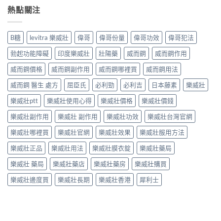
熱點關注
B糖
levitra 樂威壯
偉哥
偉哥份量
偉哥功效
偉哥犯法
勃起功能障礙
印度樂威壯
壯陽藥
威而鋼
威而鋼作用
威而鋼價格
威而鋼副作用
威而鋼哪裡買
威而鋼用法
威而鋼 醫生 處方
屈臣氏
必利勁
必利吉
日本藤素
樂威壯
樂威壯ptt
樂威壯使用心得
樂威壯價格
樂威壯價錢
樂威壯副作用
樂威壯 副作用
樂威壯功效
樂威壯台灣官網
樂威壯哪裡買
樂威壯官網
樂威壯效果
樂威壯服用方法
樂威壯正品
樂威壯用法
樂威壯膜衣錠
樂威壯藥局
樂威壯 藥局
樂威壯藥店
樂威壯藥房
樂威壯購買
樂威壯邊度買
樂威壯長期
樂威壯香港
犀利士