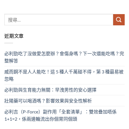
近期文章
必利勁吃了沒做愛怎麼辦？會傷身嗎？下一次還能吃嗎？完
整解答
威而鋼不是人人能吃！這 5 種人千萬碰不得，第 3 種最易被
忽略
必利勁與生育能力無關：早洩男性的安心選擇
壯陽藥可以喝酒嗎？影響效果與安全性解析
必利吉（P-Force）副作用「全套清單」：雙效疊加唔係
1+1=2，係兩邊輪流出你個胃同個頭