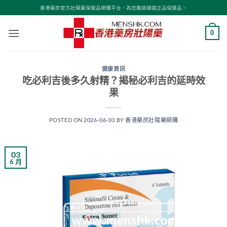
Skip
香港藥房官方壯陽藥保健品網購平台，為您嚴挑細選正品保健品。
to
content
0
健康資訊
吃必利吉後多久射精？揭秘必利吉的延時效
果
POSTED ON
2026-06-03
BY
香港藥房壯陽藥網購
03
6 月