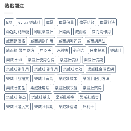
熱點關注
B糖
levitra 樂威壯
偉哥
偉哥份量
偉哥功效
偉哥犯法
勃起功能障礙
印度樂威壯
壯陽藥
威而鋼
威而鋼作用
威而鋼價格
威而鋼副作用
威而鋼哪裡買
威而鋼用法
威而鋼 醫生 處方
屈臣氏
必利勁
必利吉
日本藤素
樂威壯
樂威壯ptt
樂威壯使用心得
樂威壯價格
樂威壯價錢
樂威壯副作用
樂威壯 副作用
樂威壯功效
樂威壯台灣官網
樂威壯哪裡買
樂威壯官網
樂威壯效果
樂威壯服用方法
樂威壯正品
樂威壯用法
樂威壯膜衣錠
樂威壯藥局
樂威壯 藥局
樂威壯藥店
樂威壯藥房
樂威壯購買
樂威壯邊度買
樂威壯長期
樂威壯香港
犀利士