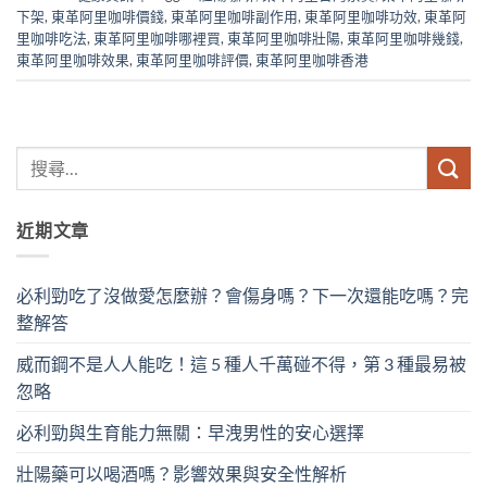
下架
,
東革阿里咖啡價錢
,
東革阿里咖啡副作用
,
東革阿里咖啡功效
,
東革阿
里咖啡吃法
,
東革阿里咖啡哪裡買
,
東革阿里咖啡壯陽
,
東革阿里咖啡幾錢
,
東革阿里咖啡效果
,
東革阿里咖啡評價
,
東革阿里咖啡香港
近期文章
必利勁吃了沒做愛怎麼辦？會傷身嗎？下一次還能吃嗎？完
整解答
威而鋼不是人人能吃！這 5 種人千萬碰不得，第 3 種最易被
忽略
必利勁與生育能力無關：早洩男性的安心選擇
壯陽藥可以喝酒嗎？影響效果與安全性解析