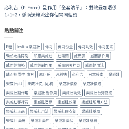
必利吉（P-Force）副作用「全套清單」：雙效疊加唔係
1+1=2，係兩邊輪流出你個胃同個頭
熱點關注
B糖
levitra 樂威壯
偉哥
偉哥份量
偉哥功效
偉哥犯法
勃起功能障礙
印度樂威壯
壯陽藥
威而鋼
威而鋼作用
威而鋼價格
威而鋼副作用
威而鋼哪裡買
威而鋼用法
威而鋼 醫生 處方
屈臣氏
必利勁
必利吉
日本藤素
樂威壯
樂威壯ptt
樂威壯使用心得
樂威壯價格
樂威壯價錢
樂威壯副作用
樂威壯 副作用
樂威壯功效
樂威壯台灣官網
樂威壯哪裡買
樂威壯官網
樂威壯效果
樂威壯服用方法
樂威壯正品
樂威壯用法
樂威壯膜衣錠
樂威壯藥局
樂威壯 藥局
樂威壯藥店
樂威壯藥房
樂威壯購買