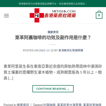
Skip
香港藥房官方壯陽藥保健品網購平台，為您嚴挑細選正品保健品。
to
content
0
健康資訊
東革阿裏咖啡的功效及副作用是什麼？
POSTED ON
2022-11-12
BY
香港藥房壯陽藥網購
東革阿里是生長在東南亞靠近赤道的原始熱帶雨林中潮濕砂
質土壤裏的壹種野生灌木植物，成熟期壹般為 5 年以上。樹
高 […]
CONTINUE READING
→
Posted in
健康資訊
|
Tagged
壯陽咖啡
,
東革阿里台灣禁賣
,
東革阿里咖啡