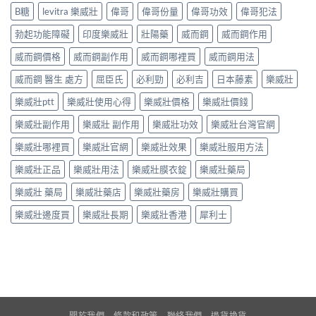
B糖
levitra 樂威壯
偉哥
偉哥份量
偉哥功效
偉哥犯法
勃起功能障礙
印度樂威壯
壯陽藥
威而鋼
威而鋼作用
威而鋼價格
威而鋼副作用
威而鋼哪裡買
威而鋼用法
威而鋼 醫生 處方
屈臣氏
必利勁
必利吉
日本藤素
樂威壯
樂威壯ptt
樂威壯使用心得
樂威壯價格
樂威壯價錢
樂威壯副作用
樂威壯 副作用
樂威壯功效
樂威壯台灣官網
樂威壯哪裡買
樂威壯官網
樂威壯效果
樂威壯服用方法
樂威壯正品
樂威壯用法
樂威壯膜衣錠
樂威壯藥局
樂威壯 藥局
樂威壯藥店
樂威壯藥房
樂威壯購買
樂威壯邊度買
樂威壯長期
樂威壯香港
犀利士
關於我們
條款和政策
聯絡我們
退貨換貨