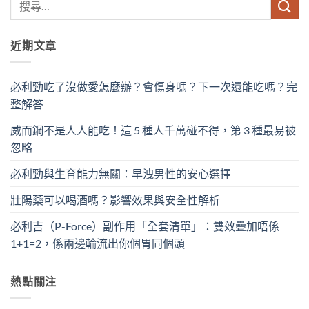
近期文章
必利勁吃了沒做愛怎麼辦？會傷身嗎？下一次還能吃嗎？完
整解答
威而鋼不是人人能吃！這 5 種人千萬碰不得，第 3 種最易被
忽略
必利勁與生育能力無關：早洩男性的安心選擇
壯陽藥可以喝酒嗎？影響效果與安全性解析
必利吉（P-Force）副作用「全套清單」：雙效疊加唔係
1+1=2，係兩邊輪流出你個胃同個頭
熱點關注