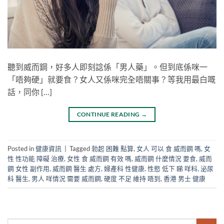
聽到威而鋼，好多人即刻諗係「男人藥」。但到底係咪一
「唔夠硬」就要食？女人又係咪完全唔關事？等我用最白嘅
話，同你 […]
CONTINUE READING
→
Posted in
健康資訊
|
Tagged
勃起 困難 點算
,
女人 可以 食 威而鋼 嗎
,
女
性 性功能 障礙 治療
,
女性 食 威而鋼 有效 嗎
,
威而鋼 什麼情況 要食
,
威而
鋼 女性 副作用
,
威而鋼 醫生 處方
,
婦產科 性健康
,
性慾 低下 睇 咩科
,
泌尿
科 醫生
,
男人 咩情況 需要 威而鋼
,
硬度 不足 維持 唔到
,
香港 男士 健康