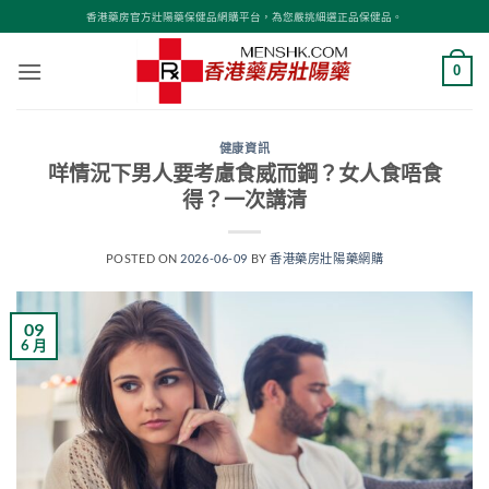
Skip
香港藥房官方壯陽藥保健品網購平台，為您嚴挑細選正品保健品。
to
content
0
健康資訊
咩情況下男人要考慮食威而鋼？女人食唔食
得？一次講清
POSTED ON
2026-06-09
BY
香港藥房壯陽藥網購
09
6 月