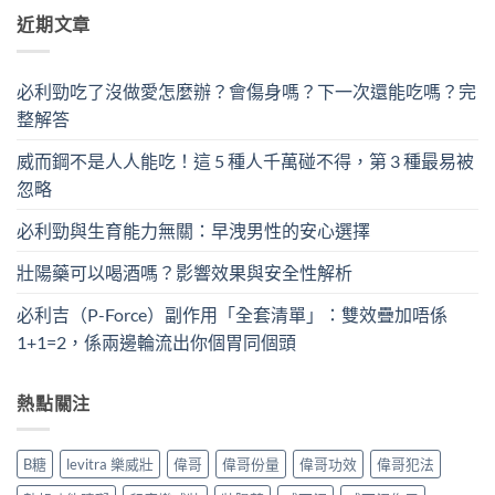
近期文章
必利勁吃了沒做愛怎麼辦？會傷身嗎？下一次還能吃嗎？完
整解答
威而鋼不是人人能吃！這 5 種人千萬碰不得，第 3 種最易被
忽略
必利勁與生育能力無關：早洩男性的安心選擇
壯陽藥可以喝酒嗎？影響效果與安全性解析
必利吉（P-Force）副作用「全套清單」：雙效疊加唔係
1+1=2，係兩邊輪流出你個胃同個頭
熱點關注
B糖
levitra 樂威壯
偉哥
偉哥份量
偉哥功效
偉哥犯法