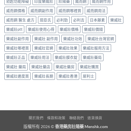
勃起功能障礙
印度樂威壯
壯陽藥
威而鋼
威而鋼作用
威而鋼價格
威而鋼副作用
威而鋼哪裡買
威而鋼用法
威而鋼 醫生 處方
屈臣氏
必利勁
必利吉
日本藤素
樂威壯
樂威壯ptt
樂威壯使用心得
樂威壯價格
樂威壯價錢
樂威壯副作用
樂威壯 副作用
樂威壯功效
樂威壯台灣官網
樂威壯哪裡買
樂威壯官網
樂威壯效果
樂威壯服用方法
樂威壯正品
樂威壯用法
樂威壯膜衣錠
樂威壯藥局
樂威壯 藥局
樂威壯藥店
樂威壯藥房
樂威壯購買
樂威壯邊度買
樂威壯長期
樂威壯香港
犀利士
關於我們
條款和政策
聯絡我們
退貨換貨
版權所有 2026 ©
香港藥房壯陽藥 Menshk.com