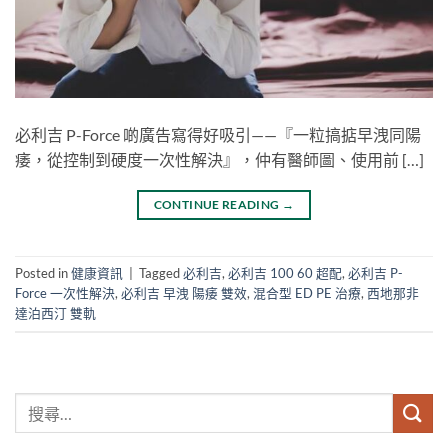
必利吉 P-Force 啲廣告寫得好吸引——『一粒搞掂早洩同陽
痿，從控制到硬度一次性解決』，仲有醫師圖、使用前 […]
CONTINUE READING
→
Posted in
健康資訊
|
Tagged
必利吉
,
必利吉 100 60 超配
,
必利吉 P-
Force 一次性解決
,
必利吉 早洩 陽痿 雙效
,
混合型 ED PE 治療
,
西地那非
達泊西汀 雙軌