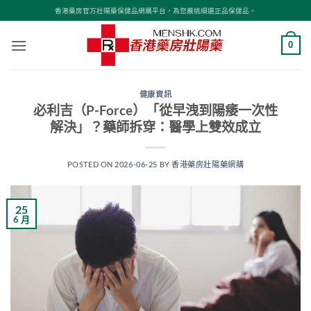
Skip
香港藥房官方壯陽藥保健品網購平台，為您嚴挑細選正品保健品。
to
content
0
健康資訊
必利吉（P-Force）「從早洩到陽痿一次性
解決」？藥師拆穿：醫學上雙效成立
POSTED ON
2026-06-25
BY
香港藥房壯陽藥網購
25
6 月