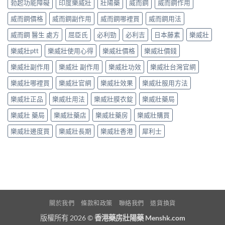
勃起功能障礙
印度樂威壯
壯陽藥
威而鋼
威而鋼作用
威而鋼價格
威而鋼副作用
威而鋼哪裡買
威而鋼用法
威而鋼 醫生 處方
屈臣氏
必利勁
必利吉
日本藤素
樂威壯
樂威壯ptt
樂威壯使用心得
樂威壯價格
樂威壯價錢
樂威壯副作用
樂威壯 副作用
樂威壯功效
樂威壯台灣官網
樂威壯哪裡買
樂威壯官網
樂威壯效果
樂威壯服用方法
樂威壯正品
樂威壯用法
樂威壯膜衣錠
樂威壯藥局
樂威壯 藥局
樂威壯藥店
樂威壯藥房
樂威壯購買
樂威壯邊度買
樂威壯長期
樂威壯香港
犀利士
關於我們
條款和政策
聯絡我們
退貨換貨
版權所有 2026 ©
香港藥房壯陽藥 Menshk.com