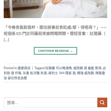
「今晚食飯飲兩杯，跟住辦事前食粒威/犀，得唔得？」——
呢個係 ED 門診同藥局常被問嘅問題。簡短答案：壯陽藥（
[…]
CONTINUE READING
→
Posted in
健康資訊
|
Tagged
壯陽藥 可以喝酒嗎
,
威而鋼 酒 偏藍 胃頂
,
必
利勁 酒 作嘔
,
灰產 批次飄 夾酒
,
犀利士 36h 殘留 酒
,
輝瑞 威而鋼
,
降壓疊
加 姿位性低血壓