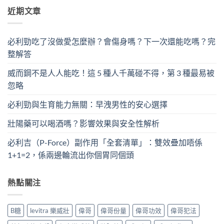
近期文章
必利勁吃了沒做愛怎麼辦？會傷身嗎？下一次還能吃嗎？完
整解答
威而鋼不是人人能吃！這 5 種人千萬碰不得，第 3 種最易被
忽略
必利勁與生育能力無關：早洩男性的安心選擇
壯陽藥可以喝酒嗎？影響效果與安全性解析
必利吉（P-Force）副作用「全套清單」：雙效疊加唔係
1+1=2，係兩邊輪流出你個胃同個頭
熱點關注
B糖
levitra 樂威壯
偉哥
偉哥份量
偉哥功效
偉哥犯法