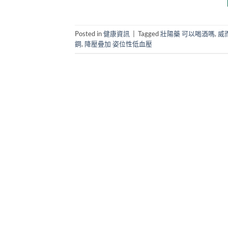
Posted in
健康資訊
|
Tagged
壯陽藥 可以喝酒嗎
,
威
鋼
,
降壓疊加 姿位性低血壓