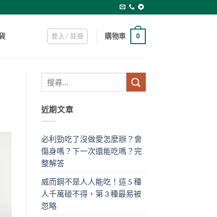
登入 / 註冊
購物車
貨
0
近期文章
必利勁吃了沒做愛怎麼辦？會
傷身嗎？下一次還能吃嗎？完
整解答
威而鋼不是人人能吃！這 5 種
人千萬碰不得，第 3 種最易被
忽略