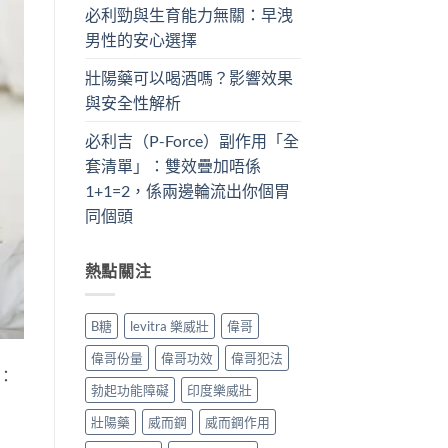
必利勁與生育能力無關：早洩
男性的安心選擇
壯陽藥可以喝酒嗎？影響效果
與安全性解析
必利吉（P-Force）副作用「全
套清單」：雙效疊加唔係
1+1=2，係兩邊輪流出你個胃
同個頭
熱點關注
B糖
levitra 樂威壯
偉哥
偉哥份量
偉哥功效
偉哥犯法
：
勃起功能障礙
印度樂威壯
壯陽藥
威而鋼
威而鋼作用