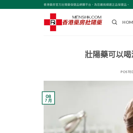
Skip
香港藥房官方壯陽藥保健品網購平台，為您嚴挑細選正品保健品。
to
content
HOM
壯陽藥可以喝
POSTE
08
7 月