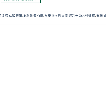
而鋼 酒 偏藍 胃頂
,
必利勁 酒 作嘔
,
灰產 批次飄 夾酒
,
犀利士 36h 殘留 酒
,
輝瑞 