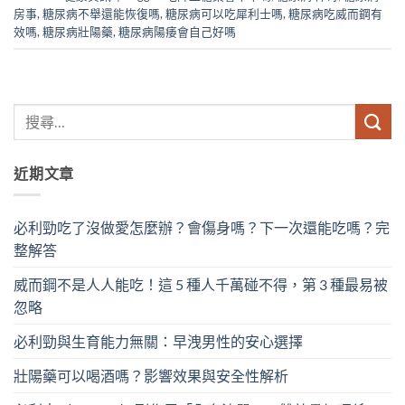
房事
,
糖尿病不舉還能恢復嗎
,
糖尿病可以吃犀利士嗎
,
糖尿病吃威而鋼有
效嗎
,
糖尿病壯陽藥
,
糖尿病陽痿會自己好嗎
近期文章
必利勁吃了沒做愛怎麼辦？會傷身嗎？下一次還能吃嗎？完
整解答
威而鋼不是人人能吃！這 5 種人千萬碰不得，第 3 種最易被
忽略
必利勁與生育能力無關：早洩男性的安心選擇
壯陽藥可以喝酒嗎？影響效果與安全性解析