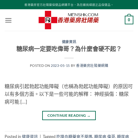
Skip
香港藥房官方壯陽藥保健品網購平台，為您嚴挑細選正品保健品。
to
content
0
健康資訊
糖尿病一定要吃偉哥？為什麼會硬不起？
POSTED ON
2023-05-15
BY
香港藥房壯陽藥網購
糖尿病引起勃起功能障礙（也稱為勃起功能障礙）的原因可
以有多個方面。以下是一些可能的解釋： 神經損傷：糖尿
病可能 […]
CONTINUE READING
→
Posted in
健康資訊
|
Tagged
吃降血糖藥會不舉嗎
,
糖尿病 偉哥
,
糖尿病