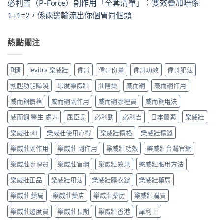
必利吉（P-Force）副作用「全套清單」：雙效疊加唔係
1+1=2，係兩邊輪流出你個胃同個頭
熱點關注
B糖
levitra 樂威壯
偉哥
偉哥份量
偉哥功效
偉哥犯法
勃起功能障礙
印度樂威壯
壯陽藥
威而鋼
威而鋼作用
威而鋼價格
威而鋼副作用
威而鋼哪裡買
威而鋼用法
威而鋼 醫生 處方
屈臣氏
必利勁
必利吉
日本藤素
樂威壯
樂威壯ptt
樂威壯使用心得
樂威壯價格
樂威壯價錢
樂威壯副作用
樂威壯 副作用
樂威壯功效
樂威壯台灣官網
樂威壯哪裡買
樂威壯官網
樂威壯效果
樂威壯服用方法
樂威壯正品
樂威壯用法
樂威壯膜衣錠
樂威壯藥局
樂威壯 藥局
樂威壯藥店
樂威壯藥房
樂威壯購買
樂威壯邊度買
樂威壯長期
樂威壯香港
犀利士