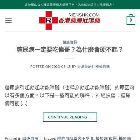
Skip
香港藥房官方壯陽藥保健品網購平台，為您嚴挑細選正品保健品。
to
content
0
健康資訊
糖尿病一定要吃偉哥？為什麼會硬不起？
POSTED ON
2023-05-15
BY
香港藥房壯陽藥網購
糖尿病引起勃起功能障礙（也稱為勃起功能障礙）的原因可
以有多個方面。以下是一些可能的解釋： 神經損傷：糖尿
病可能 […]
CONTINUE READING
→
Posted in
健康資訊
|
Tagged
吃降血糖藥會不舉嗎
,
糖尿病 偉哥
,
糖尿病