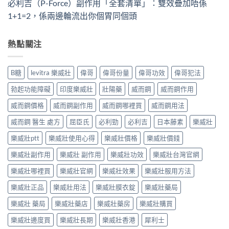
必利吉（P-Force）副作用「全套清單」：雙效疊加唔係
1+1=2，係兩邊輪流出你個胃同個頭
熱點關注
B糖
levitra 樂威壯
偉哥
偉哥份量
偉哥功效
偉哥犯法
勃起功能障礙
印度樂威壯
壯陽藥
威而鋼
威而鋼作用
威而鋼價格
威而鋼副作用
威而鋼哪裡買
威而鋼用法
威而鋼 醫生 處方
屈臣氏
必利勁
必利吉
日本藤素
樂威壯
樂威壯ptt
樂威壯使用心得
樂威壯價格
樂威壯價錢
樂威壯副作用
樂威壯 副作用
樂威壯功效
樂威壯台灣官網
樂威壯哪裡買
樂威壯官網
樂威壯效果
樂威壯服用方法
樂威壯正品
樂威壯用法
樂威壯膜衣錠
樂威壯藥局
樂威壯 藥局
樂威壯藥店
樂威壯藥房
樂威壯購買
樂威壯邊度買
樂威壯長期
樂威壯香港
犀利士