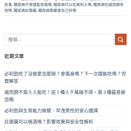
房事
,
糖尿病不舉還能恢復嗎
,
糖尿病可以吃犀利士嗎
,
糖尿病吃威而鋼有
效嗎
,
糖尿病壯陽藥
,
糖尿病陽痿會自己好嗎
近期文章
必利勁吃了沒做愛怎麼辦？會傷身嗎？下一次還能吃嗎？完
整解答
威而鋼不是人人能吃！這 5 種人千萬碰不得，第 3 種最易被
忽略
必利勁與生育能力無關：早洩男性的安心選擇
壯陽藥可以喝酒嗎？影響效果與安全性解析