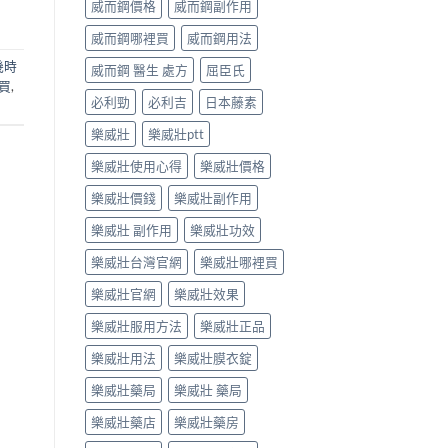
威而鋼價格
威而鋼副作用
威而鋼哪裡買
威而鋼用法
幾時
威而鋼 醫生 處方
屈臣氏
購買
,
必利勁
必利吉
日本藤素
樂威壯
樂威壯ptt
樂威壯使用心得
樂威壯價格
樂威壯價錢
樂威壯副作用
樂威壯 副作用
樂威壯功效
樂威壯台灣官網
樂威壯哪裡買
樂威壯官網
樂威壯效果
樂威壯服用方法
樂威壯正品
樂威壯用法
樂威壯膜衣錠
樂威壯藥局
樂威壯 藥局
樂威壯藥店
樂威壯藥房