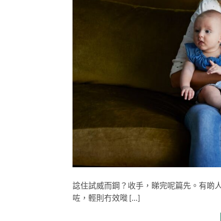
諗住試威而鋼？收手，睇完呢篇先。有啲
咗，輕則冇效嘥 […]