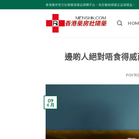
Skip
香港藥房官方壯陽藥保健品網購平台，為您嚴挑細選正品保健品。
to
content
HOM
邊啲人絕對唔食得威
POSTE
09
6 月