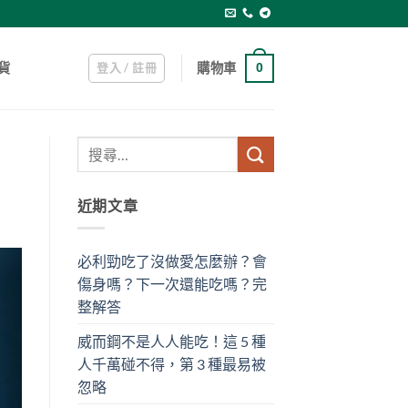
登入 / 註冊
購物車
貨
0
近期文章
必利勁吃了沒做愛怎麼辦？會
傷身嗎？下一次還能吃嗎？完
整解答
威而鋼不是人人能吃！這 5 種
人千萬碰不得，第 3 種最易被
忽略