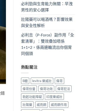
必利勁與生育能力無關：早洩
男性的安心選擇
壯陽藥可以喝酒嗎？影響效果
與安全性解析
必利吉（P-Force）副作用「全
套清單」：雙效疊加唔係
1+1=2，係兩邊輪流出你個胃
同個頭
熱點關注
B糖
levitra 樂威壯
偉哥
偉哥份量
偉哥功效
偉哥犯法
做錯
勃起功能障礙
印度樂威壯
壯陽藥
威而鋼
威而鋼作用