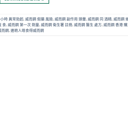
4小時 異常勃起
,
威而鋼 假藥 風險
,
威而鋼 副作用 頭暈
,
威而鋼 同 酒精
,
威而鋼 
 食
,
威而鋼 第一次 劑量
,
威而鋼 衛生署 註冊
,
威而鋼 醫生 處方
,
威而鋼 香港 
威而鋼
,
邊啲人唔食得威而鋼