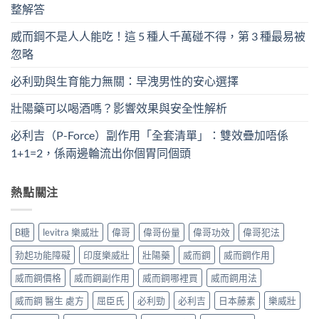
整解答
威而鋼不是人人能吃！這 5 種人千萬碰不得，第 3 種最易被
忽略
必利勁與生育能力無關：早洩男性的安心選擇
壯陽藥可以喝酒嗎？影響效果與安全性解析
必利吉（P-Force）副作用「全套清單」：雙效疊加唔係
1+1=2，係兩邊輪流出你個胃同個頭
熱點關注
B糖
levitra 樂威壯
偉哥
偉哥份量
偉哥功效
偉哥犯法
勃起功能障礙
印度樂威壯
壯陽藥
威而鋼
威而鋼作用
威而鋼價格
威而鋼副作用
威而鋼哪裡買
威而鋼用法
威而鋼 醫生 處方
屈臣氏
必利勁
必利吉
日本藤素
樂威壯