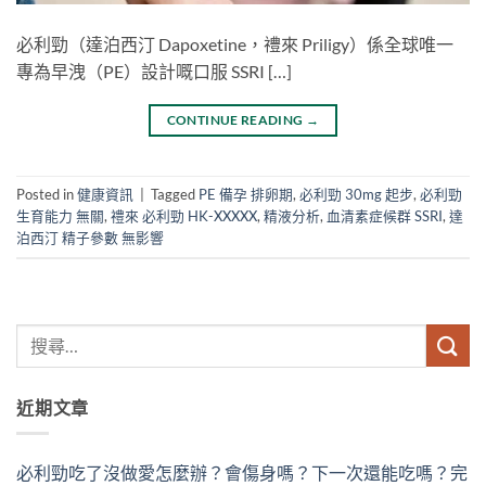
必利勁（達泊西汀 Dapoxetine，禮來 Priligy）係全球唯一
專為早洩（PE）設計嘅口服 SSRI […]
CONTINUE READING
→
Posted in
健康資訊
|
Tagged
PE 備孕 排卵期
,
必利勁 30mg 起步
,
必利勁
生育能力 無關
,
禮來 必利勁 HK-XXXXX
,
精液分析
,
血清素症候群 SSRI
,
達
泊西汀 精子參數 無影響
近期文章
必利勁吃了沒做愛怎麼辦？會傷身嗎？下一次還能吃嗎？完