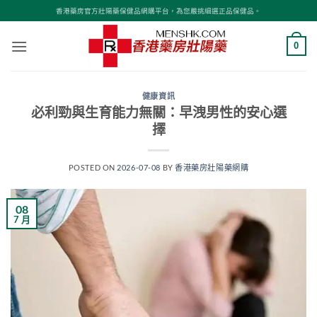
Skip
香港藥房官方壯陽藥保健品網購平台，為您嚴挑細選正品保健品。
to
content
0
健康資訊
必利勁與生育能力無關：早洩男性的安心選
擇
POSTED ON
2026-07-08
BY
香港藥房壯陽藥網購
08
7 月