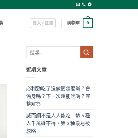
登入 / 註冊
購物車
貨
0
近期文章
必利勁吃了沒做愛怎麼辦？會
傷身嗎？下一次還能吃嗎？完
整解答
威而鋼不是人人能吃！這 5 種
人千萬碰不得，第 3 種最易被
忽略