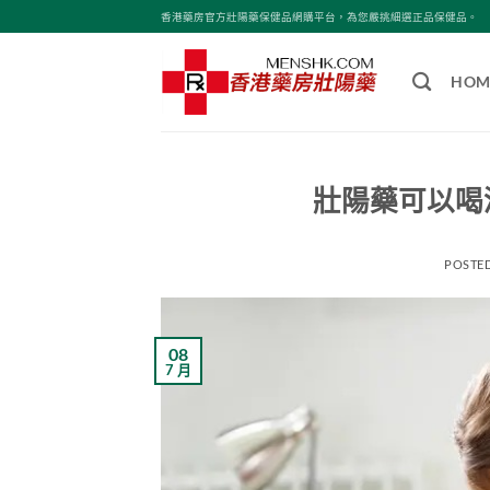
Skip
香港藥房官方壯陽藥保健品網購平台，為您嚴挑細選正品保健品。
to
content
HOM
壯陽藥可以喝
POSTE
08
7 月