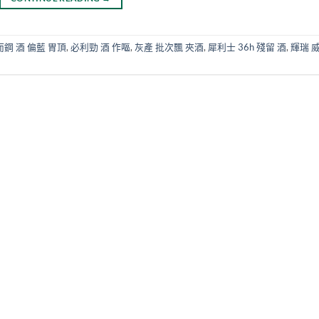
而鋼 酒 偏藍 胃頂
,
必利勁 酒 作嘔
,
灰產 批次飄 夾酒
,
犀利士 36h 殘留 酒
,
輝瑞 