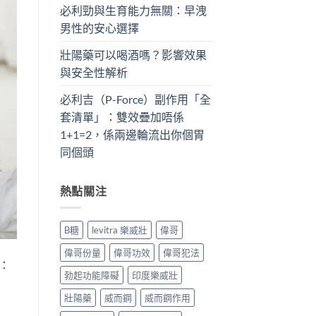
必利勁與生育能力無關：早洩
男性的安心選擇
壯陽藥可以喝酒嗎？影響效果
與安全性解析
必利吉（P-Force）副作用「全
套清單」：雙效疊加唔係
1+1=2，係兩邊輪流出你個胃
同個頭
熱點關注
B糖
levitra 樂威壯
偉哥
偉哥份量
偉哥功效
偉哥犯法
：
勃起功能障礙
印度樂威壯
壯陽藥
威而鋼
威而鋼作用