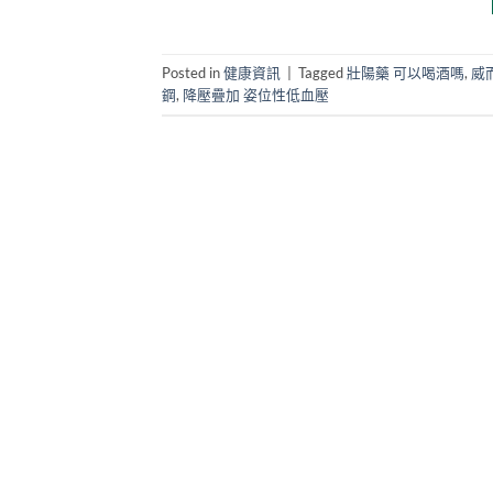
Posted in
健康資訊
|
Tagged
壯陽藥 可以喝酒嗎
,
威
鋼
,
降壓疊加 姿位性低血壓