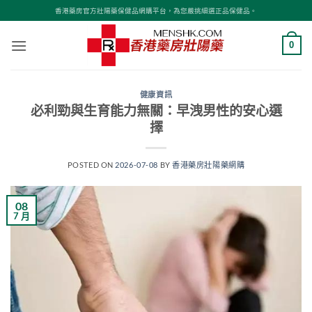
Skip
香港藥房官方壯陽藥保健品網購平台，為您嚴挑細選正品保健品。
to
content
0
健康資訊
必利勁與生育能力無關：早洩男性的安心選
擇
POSTED ON
2026-07-08
BY
香港藥房壯陽藥網購
08
7 月