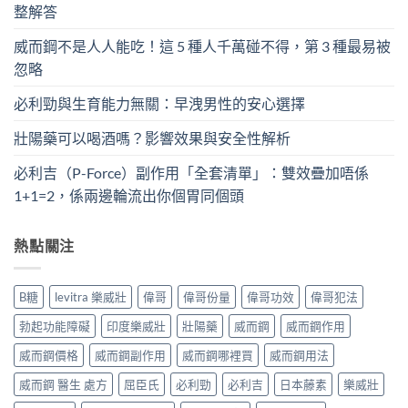
整解答
威而鋼不是人人能吃！這 5 種人千萬碰不得，第 3 種最易被
忽略
必利勁與生育能力無關：早洩男性的安心選擇
壯陽藥可以喝酒嗎？影響效果與安全性解析
必利吉（P-Force）副作用「全套清單」：雙效疊加唔係
1+1=2，係兩邊輪流出你個胃同個頭
熱點關注
B糖
levitra 樂威壯
偉哥
偉哥份量
偉哥功效
偉哥犯法
勃起功能障礙
印度樂威壯
壯陽藥
威而鋼
威而鋼作用
威而鋼價格
威而鋼副作用
威而鋼哪裡買
威而鋼用法
威而鋼 醫生 處方
屈臣氏
必利勁
必利吉
日本藤素
樂威壯