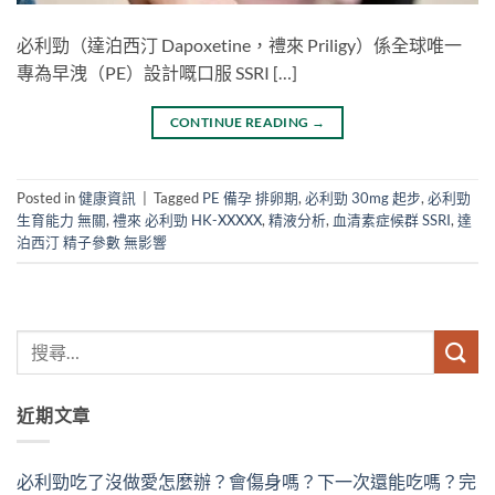
必利勁（達泊西汀 Dapoxetine，禮來 Priligy）係全球唯一
專為早洩（PE）設計嘅口服 SSRI […]
CONTINUE READING
→
Posted in
健康資訊
|
Tagged
PE 備孕 排卵期
,
必利勁 30mg 起步
,
必利勁
生育能力 無關
,
禮來 必利勁 HK-XXXXX
,
精液分析
,
血清素症候群 SSRI
,
達
泊西汀 精子參數 無影響
近期文章
必利勁吃了沒做愛怎麼辦？會傷身嗎？下一次還能吃嗎？完