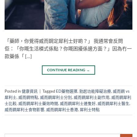
「藥師，你覺得威而鋼定犀利士好啲？」 我通常會反問
佢：「你嘅生活模式係點？你嘅困擾係邊方面？」因為冇一
款藥係「 […]
CONTINUE READING
→
Posted in
健康資訊
|
Tagged
ED藥物選擇
,
勃起功能障礙治療
,
威而鋼 vs
犀利士
,
威而鋼特點
,
威而鋼犀利士分別
,
威而鋼犀利士副作用
,
威而鋼犀利
士比較
,
威而鋼犀利士藥效時間
,
威而鋼犀利士邊隻好
,
威而鋼犀利士醫生
,
威而鋼犀利士食物影響
,
威而鋼犀利士香港
,
犀利士特點