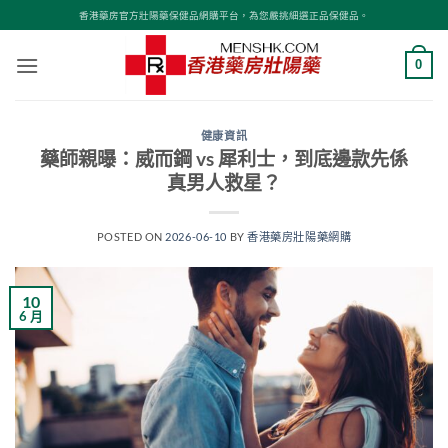
Skip
香港藥房官方壯陽藥保健品網購平台，為您嚴挑細選正品保健品。
to
content
0
健康資訊
藥師親曝：威而鋼 vs 犀利士，到底邊款先係
真男人救星？
POSTED ON
2026-06-10
BY
香港藥房壯陽藥網購
10
6 月