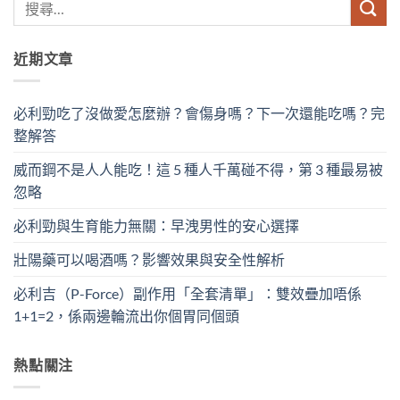
近期文章
必利勁吃了沒做愛怎麼辦？會傷身嗎？下一次還能吃嗎？完
整解答
威而鋼不是人人能吃！這 5 種人千萬碰不得，第 3 種最易被
忽略
必利勁與生育能力無關：早洩男性的安心選擇
壯陽藥可以喝酒嗎？影響效果與安全性解析
必利吉（P-Force）副作用「全套清單」：雙效疊加唔係
1+1=2，係兩邊輪流出你個胃同個頭
熱點關注