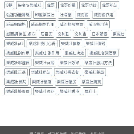
B糖
levitra 樂威壯
偉哥
偉哥份量
偉哥功效
偉哥犯法
勃起功能障礙
印度樂威壯
壯陽藥
威而鋼
威而鋼作用
威而鋼價格
威而鋼副作用
威而鋼哪裡買
威而鋼用法
威而鋼 醫生 處方
屈臣氏
必利勁
必利吉
日本藤素
樂威壯
樂威壯ptt
樂威壯使用心得
樂威壯價格
樂威壯價錢
樂威壯副作用
樂威壯 副作用
樂威壯功效
樂威壯台灣官網
樂威壯哪裡買
樂威壯官網
樂威壯效果
樂威壯服用方法
樂威壯正品
樂威壯用法
樂威壯膜衣錠
樂威壯藥局
樂威壯 藥局
樂威壯藥店
樂威壯藥房
樂威壯購買
樂威壯邊度買
樂威壯長期
樂威壯香港
犀利士