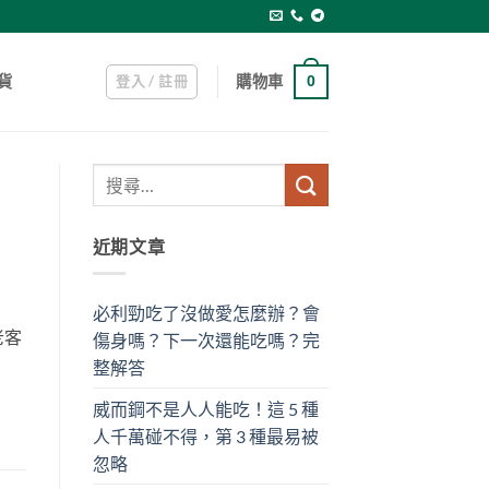
登入 / 註冊
購物車
貨
0
近期文章
必利勁吃了沒做愛怎麼辦？會
老客
傷身嗎？下一次還能吃嗎？完
整解答
威而鋼不是人人能吃！這 5 種
人千萬碰不得，第 3 種最易被
忽略