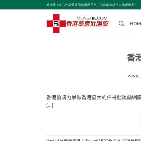
Skip
香港藥房官方壯陽藥保健品網購平台，為您嚴挑細選正品保健品。
to
content
HOM
香
POSTE
香港優購力爭做香港最大的偉哥壯陽藥網購平台
[…]
Posted in
健康資訊
|
Tagged
UGO新網址
,
優購新網