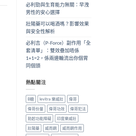
必利勁與生育能力無關：早洩
男性的安心選擇
壯陽藥可以喝酒嗎？影響效果
與安全性解析
必利吉（P-Force）副作用「全
套清單」：雙效疊加唔係
1+1=2，係兩邊輪流出你個胃
同個頭
熱點關注
B糖
levitra 樂威壯
偉哥
偉哥份量
偉哥功效
偉哥犯法
勃起功能障礙
印度樂威壯
壯陽藥
威而鋼
威而鋼作用