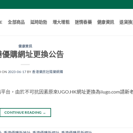
E
全部商品
延時助勃
增大增粗
迷情春藥
健康資訊
退貨換
健康資訊
港優購網址更換公告
D ON
2023-06-17
BY
香港藥房壯陽藥網購
，由於不可抗因素原來UGO.HK網址更換為iiugo.com請新
CONTINUE READING
→
址
,
香港優購新地址
,
香港優購新網址
,
香港優購最新網址