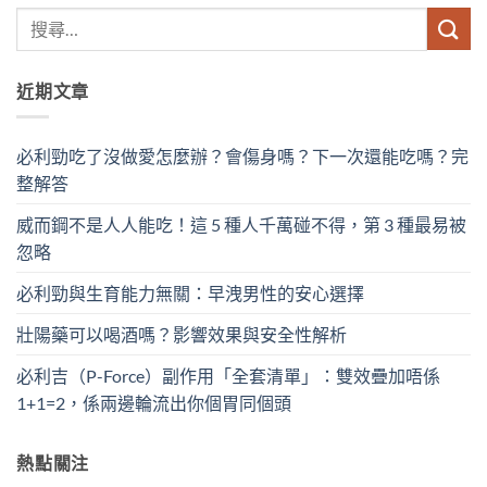
近期文章
必利勁吃了沒做愛怎麼辦？會傷身嗎？下一次還能吃嗎？完
整解答
威而鋼不是人人能吃！這 5 種人千萬碰不得，第 3 種最易被
忽略
必利勁與生育能力無關：早洩男性的安心選擇
壯陽藥可以喝酒嗎？影響效果與安全性解析
必利吉（P-Force）副作用「全套清單」：雙效疊加唔係
1+1=2，係兩邊輪流出你個胃同個頭
熱點關注