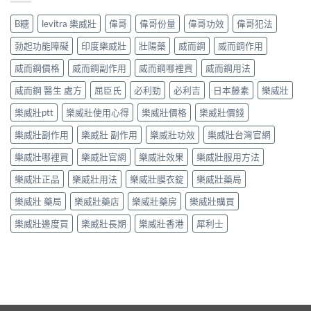
B糖
levitra 樂威壯
偉哥
偉哥份量
偉哥功效
偉哥犯法
勃起功能障礙
印度樂威壯
壯陽藥
威而鋼
威而鋼作用
威而鋼價格
威而鋼副作用
威而鋼哪裡買
威而鋼用法
威而鋼 醫生 處方
屈臣氏
必利勁
必利吉
日本藤素
樂威壯
樂威壯ptt
樂威壯使用心得
樂威壯價格
樂威壯價錢
樂威壯副作用
樂威壯 副作用
樂威壯功效
樂威壯台灣官網
樂威壯哪裡買
樂威壯官網
樂威壯效果
樂威壯服用方法
樂威壯正品
樂威壯用法
樂威壯膜衣錠
樂威壯藥局
樂威壯 藥局
樂威壯藥店
樂威壯藥房
樂威壯購買
樂威壯邊度買
樂威壯長期
樂威壯香港
犀利士