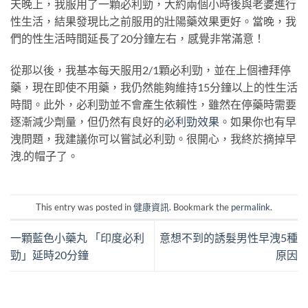
天晚上，我服用了一顆必利勁，大約兩個小時後與老婆進行
性生活，結果發現比之前服用的壯陽藥效果更好。當晚，我
們的性生活時間延長了20分鐘左右，感覺非常滿意！
從那以後，我基本每天服用2/1顆必利勁，並在上個禮拜停
藥，現在即使不用藥，我仍然能夠維持15分鐘以上的性生活
時間。此外，必利勁並不會產生依賴性，雖然在停藥時需要
逐漸減少劑量，但仍然有良好的
必利勁效果
。如果你也有早
洩問題，我建議你可以嘗試必利勁。很開心，我終於摘掉早
洩
.
的帽子了。
This entry was posted in
健康資訊
. Bookmark the
permalink
.
一顆藍色小藥丸 「印度必利
意想不到的誘髮男性早洩5種
勁」延時20分鐘
原因