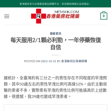
Skip
香港藥房官方壯陽藥保健品網購平台，為您嚴挑細選正品保健品。
to
content
0
健康資訊
每天服用2/1顆必利勁，一年停藥恢復
自信
POSTED ON
2023-10-21
BY
香港藥房壯陽藥網購
據統計，全臺灣約有三分之一的男性存在不同程度的早洩問
題，其中50歲左右的男性早洩比例可高達52%。由於主動就
醫的患者不多，實際患有早洩的男性比例可能遠高於上述數
據。很遺憾，我39歲也變成早洩患者。