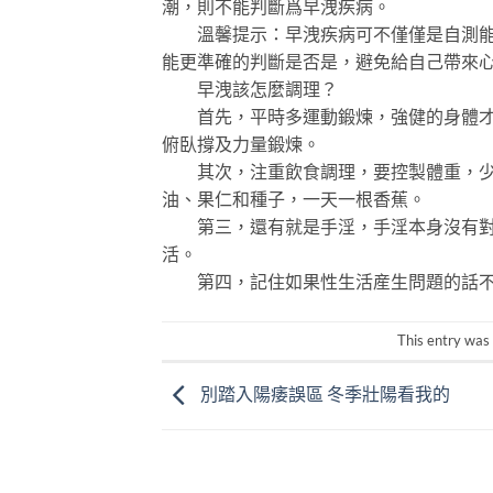
潮，則不能判斷爲早洩疾病。
溫馨提示：早洩疾病可不僅僅是自測能夠
能更準確的判斷是否是，避免給自己帶來
早洩該怎麼調理？
首先，平時多運動鍛煉，強健的身體才是
俯臥撐及力量鍛煉。
其次，注重飲食調理，要控製體重，少菸
油、果仁和種子，一天一根香蕉。
第三，還有就是手淫，手淫本身沒有對於
活。
第四，記住如果性生活産生問題的話不
This entry was
別踏入陽痿誤區 冬季壯陽看我的