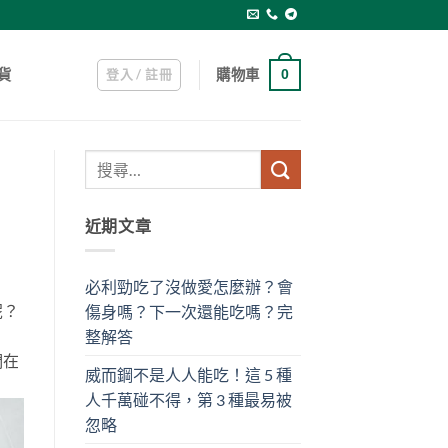
登入 / 註冊
購物車
貨
0
近期文章
必利勁吃了沒做愛怎麼辦？會
呢？
傷身嗎？下一次還能吃嗎？完
整解答
們在
威而鋼不是人人能吃！這 5 種
人千萬碰不得，第 3 種最易被
忽略