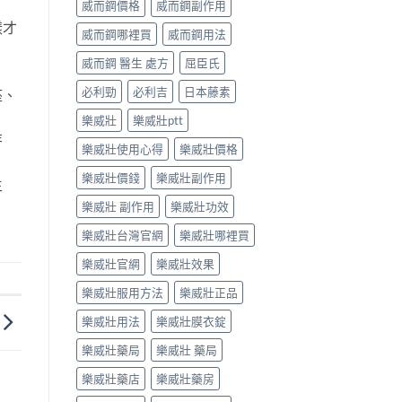
威而鋼價格
威而鋼副作用
樣才
威而鋼哪裡買
威而鋼用法
威而鋼 醫生 處方
屈臣氏
必利勁
必利吉
日本藤素
座、
樂威壯
樂威壯ptt
芽
樂威壯使用心得
樂威壯價格
樂威壯價錢
樂威壯副作用
生
樂威壯 副作用
樂威壯功效
樂威壯台灣官網
樂威壯哪裡買
樂威壯官網
樂威壯效果
樂威壯服用方法
樂威壯正品
樂威壯用法
樂威壯膜衣錠
樂威壯藥局
樂威壯 藥局
樂威壯藥店
樂威壯藥房