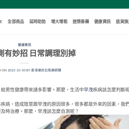
E
全部商品
延時助勃
增大增粗
迷情春藥
健康資訊
退貨換
健康資訊
測有妙招 日常調理別掉
D ON
2023-10-30
BY
香港藥房壯陽藥網購
，給男性健康帶來諸多影響。那麼，生活中
早洩
疾病該怎麼判斷
科疾病，造成陰莖跟早洩的原因很多，很多都是外來的因素，我
要及時治療。那麼，早洩該怎麼自測呢？