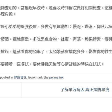
查明的，當髮現早洩時，還要及時到醫院做好相關檢查，這
心理負擔。
小弟弟的堅強後盾，多做有氧運動如：慢跑、遊泳、仰臥起
酒，拒絶漢堡，多吃黑色食物、蜂蜜、海藻、鬆果體素、麥
錯，這就看你的頻率了，太頻繁就會壞處多多，影響你的性
要接着一直嚐試，要休養幾天後等心情舒暢的時候在試試。
 posted in
健康資訊
. Bookmark the
permalink
.
了解早洩病因 真正預防早洩