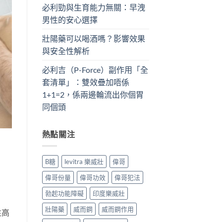
必利勁與生育能力無關：早洩
男性的安心選擇
壯陽藥可以喝酒嗎？影響效果
與安全性解析
必利吉（P-Force）副作用「全
套清單」：雙效疊加唔係
1+1=2，係兩邊輪流出你個胃
同個頭
熱點關注
B糖
levitra 樂威壯
偉哥
偉哥份量
偉哥功效
偉哥犯法
勃起功能障礙
印度樂威壯
壯陽藥
威而鋼
威而鋼作用
性高