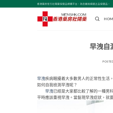
Skip
香港藥房官方壯陽藥保健品網購平台，為您嚴挑細選正品保健品。
to
content
HOM
早洩自
POSTE
早洩
疾病睏擾着大多數男人的正常性生活
如何自我檢測早洩呢？
早洩
已經是大家都比較了解的一種男
平時應該重視早洩。當髮現早洩症狀，就