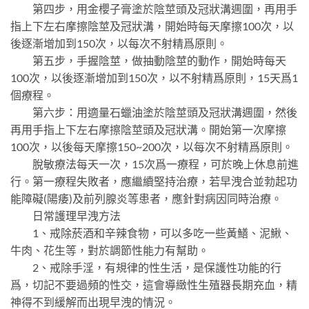
第四步，用金櫻子膏塗於陰莖頭及冠狀溝週圍，再用手
指上下左右摩擦陰莖及冠狀溝，開始時每天摩擦100次，以
後逐漸增加到150次，以每次不射精爲原則。
第五步，手握陰莖，做抽動陰莖的動作，開始時每天
100次，以後逐漸增加到150次，以不射精爲原則，15天爲1
個療程。
第六步：用適量石蠟油塗於陰莖頭及冠狀溝週圍，然後
再用手指上下左右摩擦陰莖頭及冠狀溝。開始第一次摩擦
100次，以後每天摩擦150~200次，以每次不射精爲原則。
脫敏療法每天一次，15次爲一療程，可於晚上休息前進
行。第一療程失敗者，應繼續堅持治療，若早洩合並勃起功
能障礙(陽痿)及前列腺炎等患者，應針對病因同時治療。
日常護理早洩方法
1、戒除菸酒和辛辣食物，可以多吃一些黃鱔、泥鰍、
牛肉、花生等，對於調節性能力有幫助。
2、戒除手淫，有規律的性生活，是保護性功能的行
爲，切記不要過頻的性交，這會導緻性生殖器長期充血，精
神得不到緩解而出現早洩的情況。