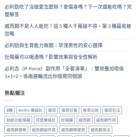
必利勁吃了沒做愛怎麼辦？會傷身嗎？下一次還能吃嗎？完
整解答
威而鋼不是人人能吃！這 5 種人千萬碰不得，第 3 種最易被
忽略
必利勁與生育能力無關：早洩男性的安心選擇
壯陽藥可以喝酒嗎？影響效果與安全性解析
必利吉（P-Force）副作用「全套清單」：雙效疊加唔係
1+1=2，係兩邊輪流出你個胃同個頭
熱點關注
B糖
levitra 樂威壯
偉哥
偉哥份量
偉哥功效
偉哥犯法
勃起功能障礙
印度樂威壯
壯陽藥
威而鋼
威而鋼作用
威而鋼價格
威而鋼副作用
威而鋼哪裡買
威而鋼用法