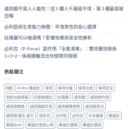
威而鋼不是人人能吃！這 5 種人千萬碰不得，第 3 種最易被
忽略
必利勁與生育能力無關：早洩男性的安心選擇
壯陽藥可以喝酒嗎？影響效果與安全性解析
必利吉（P-Force）副作用「全套清單」：雙效疊加唔係
1+1=2，係兩邊輪流出你個胃同個頭
熱點關注
B糖
levitra 樂威壯
偉哥
偉哥份量
偉哥功效
偉哥犯法
勃起功能障礙
印度樂威壯
壯陽藥
威而鋼
威而鋼作用
威而鋼價格
威而鋼副作用
威而鋼哪裡買
威而鋼用法
威而鋼 醫生 處方
屈臣氏
必利勁
必利吉
日本藤素
樂威壯
樂威壯ptt
樂威壯使用心得
樂威壯價格
樂威壯價錢