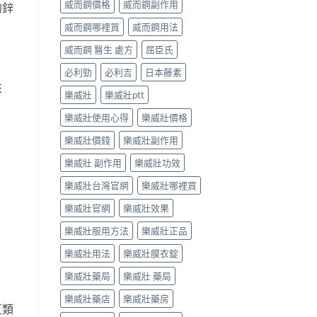
威而鋼價格
威而鋼副作用
的鋅
威而鋼哪裡買
威而鋼用法
威而鋼 醫生 處方
屈臣氏
必利勁
必利吉
日本藤素
來
樂威壯
樂威壯ptt
樂威壯使用心得
樂威壯價格
樂威壯價錢
樂威壯副作用
樂威壯 副作用
樂威壯功效
樂威壯台灣官網
樂威壯哪裡買
樂威壯官網
樂威壯效果
樂威壯服用方法
樂威壯正品
樂威壯用法
樂威壯膜衣錠
樂威壯藥局
樂威壯 藥局
樂威壯藥店
樂威壯藥房
豆類