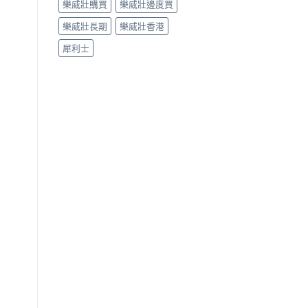
樂威壯購買
樂威壯邊度買
樂威壯長期
樂威壯香港
犀利士
。