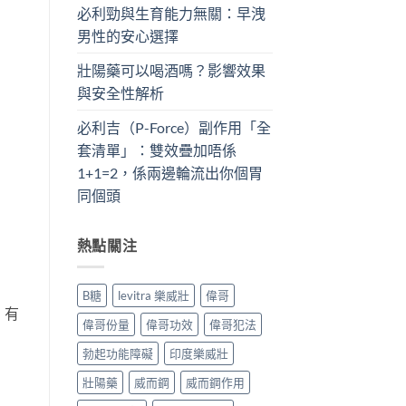
必利勁與生育能力無關：早洩
男性的安心選擇
壯陽藥可以喝酒嗎？影響效果
與安全性解析
必利吉（P-Force）副作用「全
套清單」：雙效疊加唔係
1+1=2，係兩邊輪流出你個胃
同個頭
熱點關注
B糖
levitra 樂威壯
偉哥
，有
偉哥份量
偉哥功效
偉哥犯法
勃起功能障礙
印度樂威壯
壯陽藥
威而鋼
威而鋼作用