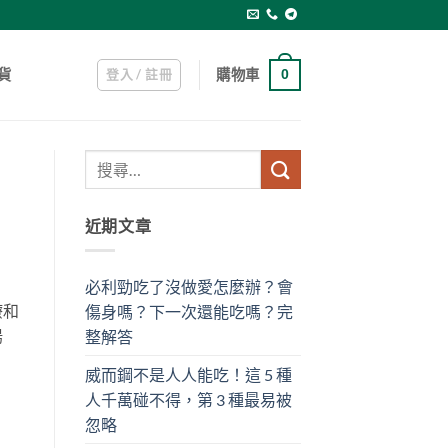
登入 / 註冊
購物車
貨
0
近期文章
必利勁吃了沒做愛怎麼辦？會
療和
傷身嗎？下一次還能吃嗎？完
陽
整解答
威而鋼不是人人能吃！這 5 種
人千萬碰不得，第 3 種最易被
忽略