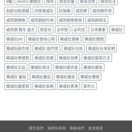
B糖
levitra 樂威壯
偉哥
偉哥份量
偉哥功效
偉哥犯法
勃起功能障礙
印度樂威壯
壯陽藥
威而鋼
威而鋼作用
威而鋼價格
威而鋼副作用
威而鋼哪裡買
威而鋼用法
威而鋼 醫生 處方
屈臣氏
必利勁
必利吉
日本藤素
樂威壯
樂威壯ptt
樂威壯使用心得
樂威壯價格
樂威壯價錢
樂威壯副作用
樂威壯 副作用
樂威壯功效
樂威壯台灣官網
樂威壯哪裡買
樂威壯官網
樂威壯效果
樂威壯服用方法
樂威壯正品
樂威壯用法
樂威壯膜衣錠
樂威壯藥局
樂威壯 藥局
樂威壯藥店
樂威壯藥房
樂威壯購買
樂威壯邊度買
樂威壯長期
樂威壯香港
犀利士
關於我們
條款和政策
聯絡我們
退貨換貨