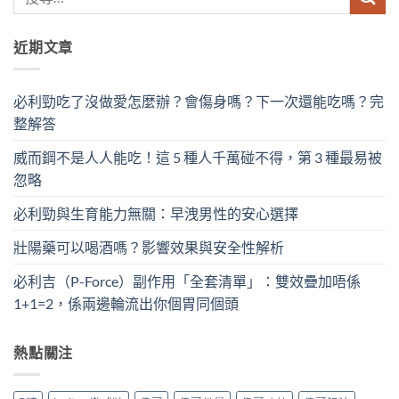
近期文章
必利勁吃了沒做愛怎麼辦？會傷身嗎？下一次還能吃嗎？完
整解答
威而鋼不是人人能吃！這 5 種人千萬碰不得，第 3 種最易被
忽略
必利勁與生育能力無關：早洩男性的安心選擇
壯陽藥可以喝酒嗎？影響效果與安全性解析
必利吉（P-Force）副作用「全套清單」：雙效疊加唔係
1+1=2，係兩邊輪流出你個胃同個頭
熱點關注