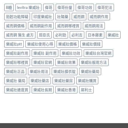
B糖
levitra 樂威壯
偉哥
偉哥份量
偉哥功效
偉哥犯法
勃起功能障礙
印度樂威壯
壯陽藥
威而鋼
威而鋼作用
威而鋼價格
威而鋼副作用
威而鋼哪裡買
威而鋼用法
威而鋼 醫生 處方
屈臣氏
必利勁
必利吉
日本藤素
樂威壯
樂威壯ptt
樂威壯使用心得
樂威壯價格
樂威壯價錢
樂威壯副作用
樂威壯 副作用
樂威壯功效
樂威壯台灣官網
樂威壯哪裡買
樂威壯官網
樂威壯效果
樂威壯服用方法
樂威壯正品
樂威壯用法
樂威壯膜衣錠
樂威壯藥局
樂威壯 藥局
樂威壯藥店
樂威壯藥房
樂威壯購買
樂威壯邊度買
樂威壯長期
樂威壯香港
犀利士