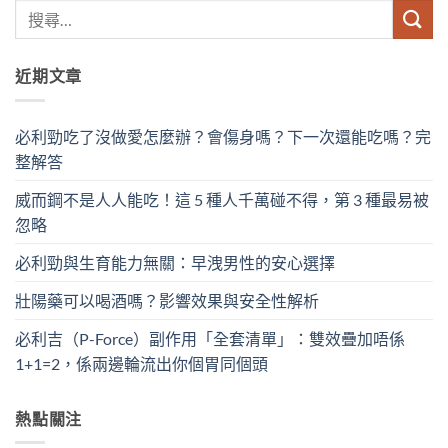
近期文章
必利勁吃了沒做愛怎麼辦？會傷身嗎？下一次還能吃嗎？完
整解答
威而鋼不是人人能吃！這 5 種人千萬碰不得，第 3 種最易被
忽略
必利勁與生育能力無關：早洩男性的安心選擇
壯陽藥可以喝酒嗎？影響效果與安全性解析
必利吉（P-Force）副作用「全套清單」：雙效疊加唔係
1+1=2，係兩邊輪流出你個胃同個頭
熱點關注