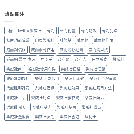
熱點關注
B糖
levitra 樂威壯
偉哥
偉哥份量
偉哥功效
偉哥犯法
勃起功能障礙
印度樂威壯
壯陽藥
威而鋼
威而鋼作用
威而鋼價格
威而鋼副作用
威而鋼哪裡買
威而鋼用法
威而鋼 醫生 處方
屈臣氏
必利勁
必利吉
日本藤素
樂威壯
樂威壯ptt
樂威壯使用心得
樂威壯價格
樂威壯價錢
樂威壯副作用
樂威壯 副作用
樂威壯功效
樂威壯台灣官網
樂威壯哪裡買
樂威壯官網
樂威壯效果
樂威壯服用方法
樂威壯正品
樂威壯用法
樂威壯膜衣錠
樂威壯藥局
樂威壯 藥局
樂威壯藥店
樂威壯藥房
樂威壯購買
樂威壯邊度買
樂威壯長期
樂威壯香港
犀利士