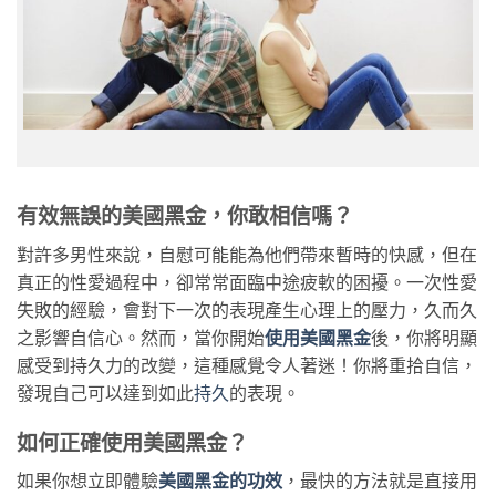
有效無誤的美國黑金，你敢相信嗎？
對許多男性來說，自慰可能能為他們帶來暫時的快感，但在
真正的性愛過程中，卻常常面臨中途疲軟的困擾。一次性愛
失敗的經驗，會對下一次的表現產生心理上的壓力，久而久
之影響自信心。然而，當你開始
使用美國黑金
後，你將明顯
感受到持久力的改變，這種感覺令人著迷！你將重拾自信，
發現自己可以達到如此
持久
的表現。
如何正確使用美國黑金？
如果你想立即體驗
美國黑金的功效
，最快的方法就是直接用