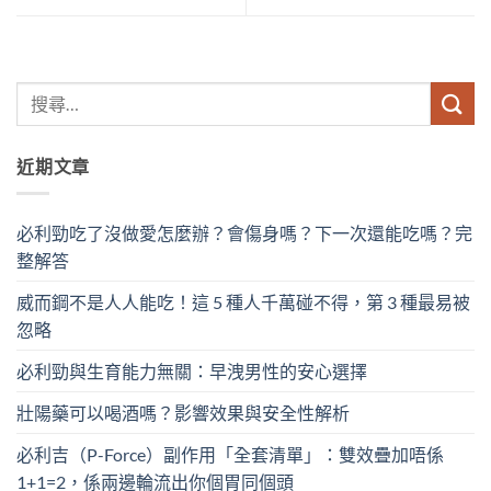
近期文章
必利勁吃了沒做愛怎麼辦？會傷身嗎？下一次還能吃嗎？完
整解答
威而鋼不是人人能吃！這 5 種人千萬碰不得，第 3 種最易被
忽略
必利勁與生育能力無關：早洩男性的安心選擇
壯陽藥可以喝酒嗎？影響效果與安全性解析
必利吉（P-Force）副作用「全套清單」：雙效疊加唔係
1+1=2，係兩邊輪流出你個胃同個頭